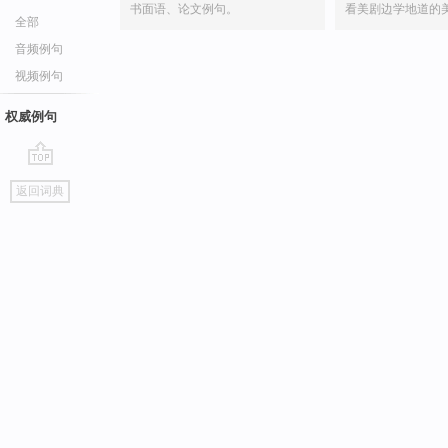
书面语、论文例句。
看美剧边学地道的
全部
音频例句
视频例句
权威例句
go
返回词典
top