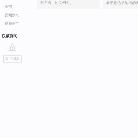
书面语、论文例句。
看美剧边学地道的
全部
音频例句
视频例句
权威例句
go
返回词典
top