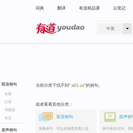
词典
翻译
有道精品课
云笔记
中英
有道 - 网易旗下搜索
双语例句
当前分类下找不到"
a01.us
"的例句。
全部
口语
或者看看其他分类：
书面语
双语例句
原声例
论文
海量例句，可以按难度查看口语、
例句来自VOA、美
原声例句