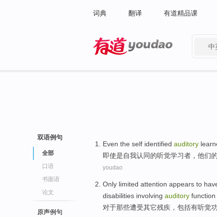
词典
翻译
有道精品课
中
有道 - 网易旗下搜索
双语例句
Even
the
self
identified
auditory
learn
全部
即使
是
自我
认同
的
听觉
学习者
，
他们
口语
youdao
书面语
Only
limited
attention
appears to
hav
论文
disabilities
involving
auditory
function
对于
那些
遭受
其它
残疾
，
包括
有
听觉
原声例句