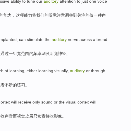
ssive
ability
to
tune
our
auditory
attention
to
just
one
voice
的
能力
，这项能力
将
我们的
听觉
注意
调整
到
关注的
仅
一种
声
 implanted
,
can
stimulate the
auditory
nerve
across
a
broad
以
通过
一
组宽
范围
的
频率
刺激
听觉
神经
。
ch
of
learning
, either learning
visually
,
auditory
or
through
或者
不断
的练习。
cortex
will
receive
only
sound
or
the
visual
cortex will
接收
声音
而
视觉
皮层只负责接收
影像
。