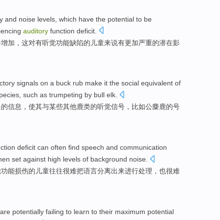
ty
and
noise
levels
,
which
have
the
potential
to
be
iencing
auditory
function
deficit
.
平
增加，
这
对
有
听觉
功能
缺陷
的
儿童
来说
有
更加
严重
的
潜在
影
ctory
signals
on a
buck
rub
make
it
the
social
equivalent
of
pecies
,
such as
trumpeting
by bull elk
.
递
的
信息
，
使
其
与
某些
其他
鹿
类
的
听觉
信号，
比如
公
麋鹿
的
号
ction
deficit
can often
find
speech
and
communication
hen
set
against
high
levels
of
background
noise
.
觉
功能
损伤的
儿童
往往
很难
把
语言
分离
出来进行
处理
，也很难
are
potentially
failing
to
learn
to their
maximum
potential