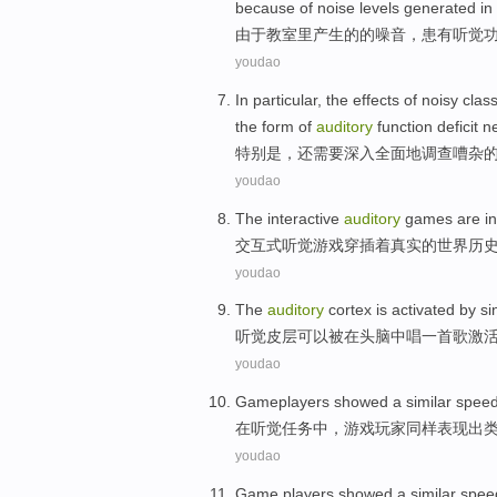
because
of
noise levels
generated
in
由于
教室里产生
的
的
噪音
，
患有
听觉
youdao
In particular
, the
effects
of
noisy
clas
the form of
auditory
function deficit
n
特别是
，还
需要
深入全面地
调查
嘈杂
youdao
The interactive
auditory
games
are i
交互式
听觉
游戏
穿插
着
真实的
世界
历
youdao
The
auditory
cortex
is activated
by si
听觉
皮层
可以
被
在
头脑
中唱
一首歌
激
youdao
Gameplayers
showed a
similar
spee
在
听觉
任务中，游戏
玩家
同样表现
出
youdao
Game
players
showed
a
similar
spee