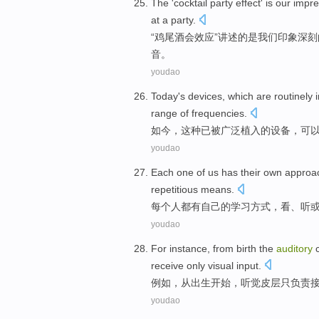
The '
cocktail
party
effect
'
is
our
impre
at a party.
“
鸡尾酒
会
效应
”讲述的
是
我们
印象
深刻
音
。
youdao
Today
's
devices
,
which
are
routinely
range
of
frequencies
.
如今
，
这种
已被
广泛
植入
的
设备
，
可
youdao
Each
one
of us
has
their own
approa
repetitious
means.
每个
人
都
有
自己
的
学习
方式
，
看
、
听
youdao
For instance
,
from
birth
the
auditory
receive only
visual
input.
例如
，
从
出生开始
，
听觉
皮层
只
负责
youdao