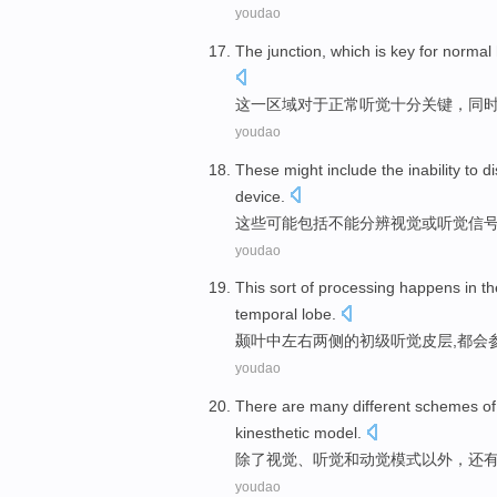
youdao
The
junction, which is
key
for
normal
这一
区域
对于
正常
听觉十分
关键
，
同
youdao
These
might
include
the inability to d
device
.
这些
可能
包括
不能
分辨
视觉
或
听觉
信
youdao
This sort of
processing
happens in
th
temporal
lobe
.
颞
叶
中
左右
两侧
的
初级
听觉
皮层
,都会
youdao
There are
many
different
schemes
of
kinesthetic
model.
除了
视觉
、
听觉
和
动觉
模式以外，
还
youdao