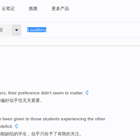
云笔记
惠惠
更多产品
英
ers
,
their
preference
didn
't
seem to
matter
.
的
偏好
似乎
也无关
紧要。
e been given
to
those
students
experiencing
the
other
deficit
.
功能
缺陷的
学生
，
似乎
只
给予
了
有限
的
关注
。