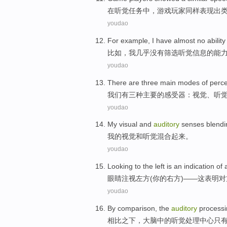
在
听觉
任务中，
游戏
玩家同样
表现
出
youdao
For example
,
I
have
almost
no
ability
比如
，
我
几乎
没有
筛选
听觉
信息
的
能
youdao
There are
three
main
modes
of
perce
我们
有
三种
主要
的
感受器
：
视觉
、
听
youdao
My
visual
and
auditory
senses
blendi
我
的
视觉
和
听觉
混合
起来。
youdao
Looking
to
the
left is
an
indication
of
眼睛
注视
左方(
你
的
右方
)——
这
表明
对
youdao
By comparison
, the
auditory
process
相比
之下，
大脑
中的
听觉
处理
中心
只