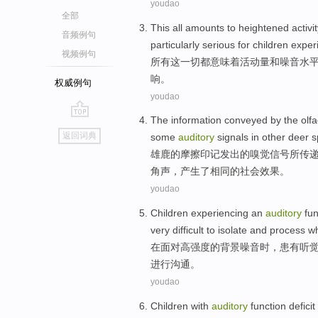
youdao
全部
This
all
amounts
to heightened activi
音频例句
particularly
serious
for
children
exper
视频例句
所有
这
一切都
意味着活动量
和
噪音
水
响。
权威例句
youdao
The
information
conveyed
by
the
olfa
go
返回词典
some
auditory
signals in
other
deer
s
top
雄
鹿
的
摩擦
印记发出
的
嗅觉
信号
所传
角声
，产生了相同的
社会
效果。
youdao
Children
experiencing an
auditory
fun
very
difficult
to
isolate
and
process
w
在
面对
高
强度
的
背景噪音
时
，
患有听
进行
沟通
。
youdao
Children
with
auditory
function
deficit