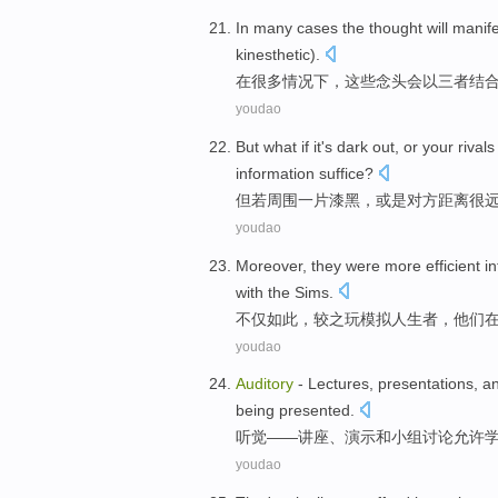
In
many
cases
the
thought
will
manife
kinesthetic
).
在
很多
情况下
，
这些
念头
会
以三者
结
youdao
But
what if
it
's dark
out,
or
your
rival
information
suffice
?
但
若
周围
一
片漆黑，
或是
对方
距离很
youdao
Moreover
,
they
were
more
efficient
in
with
the Sims
.
不仅如此
，较之
玩
模拟
人生者，
他们
youdao
Auditory
-
Lectures
,
presentations
,
a
being
presented.
听觉
——
讲座
、
演示
和
小组
讨论
允许
youdao