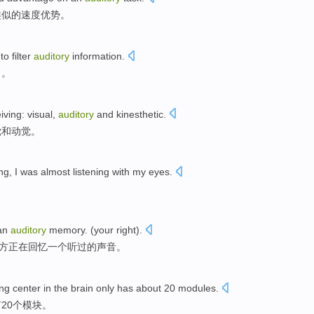
类似的
速度
优势
。
to
filter
auditory
information
.
力
。
iving
:
visual
,
auditory
and
kinesthetic
.
觉
和
动觉
。
ng
, I was almost listening with my eyes.
an
auditory
memory
. (
your
right
).
方正在
回忆
一
个听过的声音。
ing
center
in the
brain
only has about
20
modules
.
有
20个
模块。