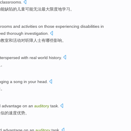
 classrooms
.
功能
缺陷
的
儿童
可能
无法
最大
限度
地
学习
。
srooms
and
activities
on
those experiencing
disabilities
in
eed
thorough
investigation
.
的
教室
和
活动
对
听
障人士有哪些
影响
。
nterspersed
with
real
world
history
.
史。
nging
a song
in
your head
.
活。
d
advantage
on
an
auditory
task
.
类似的
速度
优势
。
d
advantage
on
an
auditory
task
.