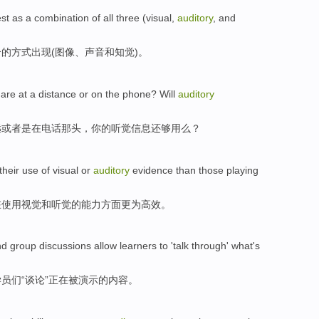
st
as a combination
of
all three (
visual
,
auditory
,
and
合
的
方式出现(
图像
、声音
和
知觉
)。
s
are
at
a
distance
or
on the
phone
? Will
auditory
远
或者
是
在
电话
那头，
你
的
听觉
信息
还够用么？
their
use
of
visual
or
auditory
evidence than those
playing
在
使用
视觉
和
听觉
的
能力方面
更为
高效
。
nd
group
discussions
allow
learners
to '
talk through
' what
's
学员
们“
谈论
”正在被演示的内容。