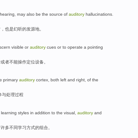
hearing
, may
also be
the
source
of
auditory
hallucinations
.
时
，也是
幻听
的
发源地
。
iscern
visible
or
auditory
cues
or
to operate
a
pointing
号
或者
不能
操作
定位
设备。
e
primary
auditory
cortex
,
both
left
and right, of the
参与
处理
过程
learning
styles
in addition
to the
visual
,
auditory
and
有
许多
不同
学习
方式
的
组合。