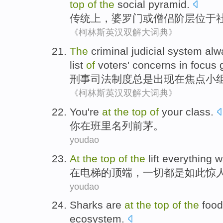
top
of
the
social
pyramid
.
传统上
，
婆罗门
或
僧侣
阶层
位于
《柯林斯英汉双解大词典》
The
criminal
judicial
system
alw
list
of
voters'
concerns
in
focus
刑事
司法
制度
总是
出现
在
焦点
小
《柯林斯英汉双解大词典》
Y
ou're
at
the
top
of
your class.
你
在班里名列前茅。
youdao
A
t
the
top
of
the
lift everything 
在
电梯的顶端，一切都是如此惊
youdao
S
harks are
at
the
top
of
the
food
ecosystem.