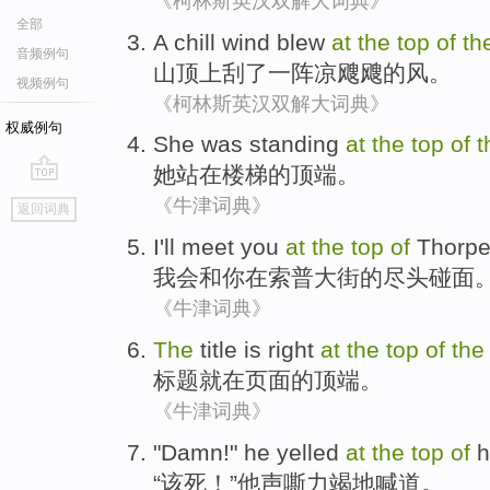
《柯林斯英汉双解大词典》
全部
A chill
wind
blew
at
the
top
of
th
音频例句
山顶上
刮了
一阵
凉飕飕
的
风
。
视频例句
《柯林斯英汉双解大词典》
权威例句
She
was standing
at
the
top
of
t
她
站
在
楼梯
的
顶端
。
go
《牛津词典》
返回词典
top
I'll
meet
you
at
the
top
of
Thorp
我会
和
你
在
索普
大街
的
尽头碰面
《牛津词典》
The
title
is right
at
the
top
of
the
标题
就
在
页面
的
顶端
。
《牛津词典》
"
Damn
!"
he
yelled
at
the
top
of
h
“
该死
！”
他
声嘶力竭地喊道
。