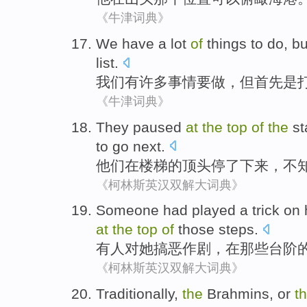
《牛津词典》
We
have a
lot
of
things
to
do
,
bu
list.
我们
有
许多
事情
要
做
，
但
首先
是
《牛津词典》
They
paused
at
the
top
of
the
st
to go
next
.
他们
在
楼梯
的
顶头停了下来
，不
《柯林斯英汉双解大词典》
Someone had
played a trick
on
at
the
top
of
those
steps
.
有人
对
她
搞
恶作剧
，
在
那些
台阶
《柯林斯英汉双解大词典》
Traditionally
,
the
Brahmins
,
or
t