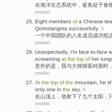
在
海洋生态系统中，鲨鱼处于食
youdao
E
ight members
of
a Chinese tea
Qomolangma successfully.
一
个中国团队的八名成员成功抵
youdao
U
nexpectedly, I'm face-to-face 
screaming
at
the
top
of
her lung
意
外的是，我与大猩猩面对面时
youdao
A
t
the
top
of
the
mountain, he sh
only one in
the
sky.
在
山顶上，他射下了九个太阳，
youdao