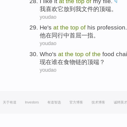
I
like
it
at
the
top
of
my
file
.
我
喜欢
它
放到
我
文件
的
顶端
。
youdao
He
's
at
the
top
of
his
profession
.
他
在
同行中首屈一指
。
youdao
Who
's
at
the
top
of
the
food cha
现在
谁
在
食物链
的
顶端
？
youdao
关于有道
Investors
有道智选
官方博客
技术博客
诚聘英