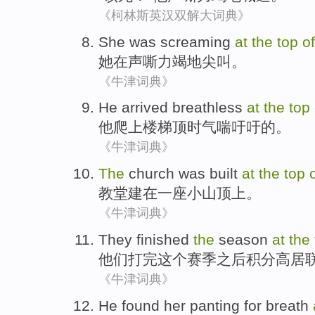
《柯林斯英汉双解大词典》
She
was
screaming
at
the
top
of
她
在
声嘶力竭地尖叫
。
《牛津词典》
He
arrived breathless
at
the
top
他
爬上楼梯
顶
时气
喘吁吁
的
。
《牛津词典》
The
church
was built
at
the
top
教堂
建
在
一
座
小山
顶上
。
《牛津词典》
They
finished
the
season
at
the
他们
打完
这个
赛季
之后积分高居
《牛津词典》
He
found
her
panting for breath