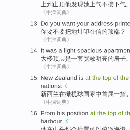
上到
山顶
他
发现
她
上气不
接下
气
《牛津词典》
Do you
want
your
address
print
你
要不要
把
地址
印
在
信
的
顶端
？
《牛津词典》
It
was
a
light spacious
apartmen
大楼
顶层
是
一
套宽敞
明亮
的
房子
《牛津词典》
New Zealand
is
at
the
top
of
the
nations
.
新西兰
在
橄榄球
国家
中
首屈一指
《牛津词典》
From
his
position
at
the
top
of
t
harbour
.
他
在
山头那个
位置
可以
俯瞰
海港