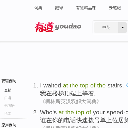
词典
翻译
有道精品课
云笔记
中英
有道 - 网易旗下搜索
双语例句
I
waited
at
the
top
of
the
stairs
.
全部
我
在楼梯
顶端
上等
着。
口语
《柯林斯英汉双解大词典》
书面语
Who's
at
the
top
of
your
speed-d
论文
谁
在
你
的
电话快速
拨号
单上
位居
原声例句