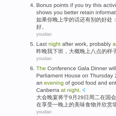
Bonus
points
if
you
try this activ
shows
you
better
retain informa
如果
你
晚上
学
的话还有别的好处
好
。
youdao
Last
night
after work
,
probably
a
昨晚
我
下班
，
大概
晚上八点
的
样
youdao
The
Conference
Gala Dinner
wil
Parliament
House
on Thursday
an
evening
of
good
food
and
en
Canberra
at
night
.
大会
晚宴
将
于
9月
29日
周二
在
国
在享受
一
晚上
的
美味
食物
并欣赏
youdao