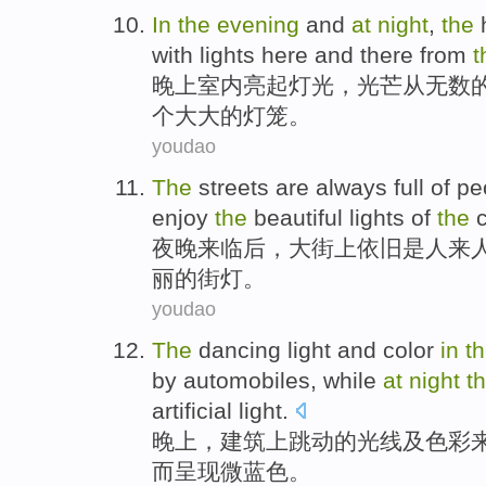
In
the
evening
and
at
night
,
the
with lights
here and there
from
t
晚上
室内
亮
起灯光，光芒
从
无数
个
大大的
灯笼
。
youdao
The
streets
are
always full of
pe
enjoy
the
beautiful
lights
of
the
c
夜晚
来临后，
大街
上依旧
是
人
来
丽
的
街灯
。
youdao
The
dancing
light
and
color
in
t
by
automobiles
, while
at
night
t
artificial
light
.
晚上
，
建筑
上跳动
的
光线
及
色彩
而呈现微蓝色
。