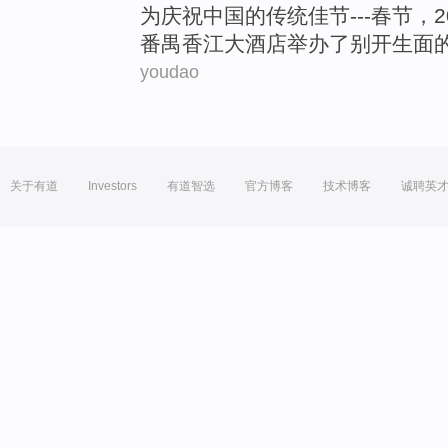
为
庆祝
中国
的
传统
佳节
---春节，2
番禺香江
大酒店
举办
了别开生面
youdao
关于有道
Investors
有道智选
官方博客
技术博客
诚聘英