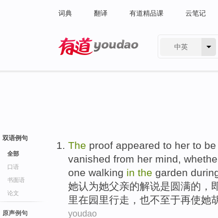
词典
翻译
有道精品课
云笔记
中英
有道 - 网易旗下搜索
双语例句
The
proof appeared to
her
to
be
全部
vanished from
her
mind
, whethe
口语
one
walking
in
the
garden
durin
书面语
她
认为她
父亲的
解说
是
圆满
的，
论文
里
在
园里
行走
，也
不至于
再
使她
youdao
原声例句