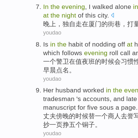
In
the
evening
,
I walked alone
i
at
the
night
of this
city
.
晚上
，
独自
走
在
厦门
的
街巷
，
打
youdao
Is
in
the
habit
of
nodding
off
at
h
which follows
evening
roll
call a
一个警卫
在
值夜班
的
时候会
习惯
早晨
点名。
youdao
Her husband
worked
in
the
even
tradesman
's
accounts
, and
lat
manuscript for
five
sous
a
page.
丈夫
傍晚
的
时候替
一
个
商人
去誉
抄一页
挣
五个
铜子。
youdao