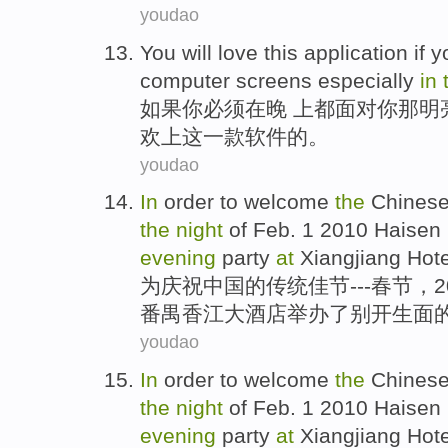
youdao
You
will
love
this
application
if
y
computer
screens especially
in
如果
你
必须
在
晚
上都
面对你
那明
欢
上
这
一款软件的。
youdao
In
order to
welcome
the
Chines
the
night
of
Feb.
1
2010
Haisen
evening
party
at
Xiangjiang
Hote
为
庆祝
中国
的
传统
佳节
---春节，2
番禺香江
大酒店
举办
了别开生面
youdao
In
order to
welcome
the
Chines
the
night
of
Feb.
1
2010
Haisen
evening
party
at
Xiangjiang
Hote