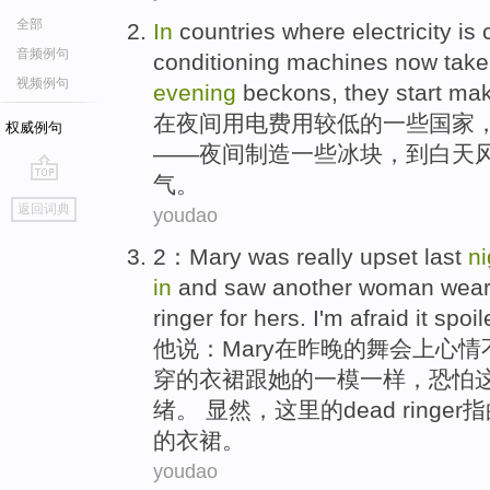
全部
In
countries
where electricity
is
音频例句
conditioning
machines now tak
视频例句
evening
beckons, they start
mak
在
夜间
用电
费用
较
低的
一些
国家
权威例句
——夜间制造一些冰块，到白天
气。
go
返回词典
youdao
top
2：
Mary
was really
upset
last
ni
in
and
saw
another
woman
wear
ringer
for hers.
I'm afraid
it
spoil
他说：
Mary
在
昨晚
的
舞会
上心情
穿
的衣裙跟她的
一
模
一样，
恐怕
绪。 显然，这里的
dead
ring
的衣裙。
youdao