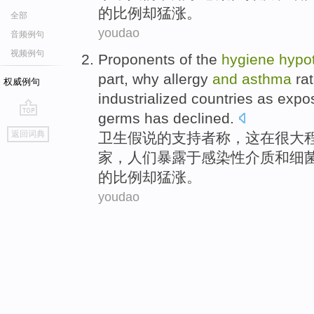
的
比例
却
猛涨。
全部
youdao
音频例句
视频例句
Proponents
of the
hygiene
hypo
part
, why
allergy
and
asthma
ra
权威例句
industrialized
countries
as expo
germs
has declined.
go
返回词典
卫生
假说
的
支持者
称
，
这
在
很大
top
家
，
人们
暴露于感染性介质
和
细
的
比例
却
猛涨。
youdao