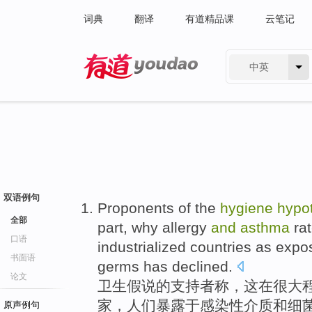
词典
翻译
有道精品课
云笔记
中英
有道 - 网易旗下搜索
双语例句
Proponents
of the
hygiene
hypo
全部
part
, why
allergy
and
asthma
ra
口语
industrialized
countries
as expo
书面语
germs
has declined.
论文
卫生
假说
的
支持者
称
，
这
在
很大
家
，
人们
暴露于感染性介质
和
细
原声例句