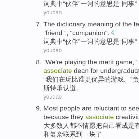
词典中
“
伙伴
”一
词
的
意思
是
“
同事
”
youdao
The
dictionary
meaning
of
the
t
"
friend
" ; "
companion
".
词典中
“
伙伴
”一
词
的
意思
是
“
同事
”
youdao
"
We
're
playing
the
merit
game
,"
associate
dean
for
undergradua
“
我们
在
玩
比谁更
优异
的
游戏
。”
斯特
承认
道。
youdao
Most
people
are
reluctant to
se
because
they
associate
creativi
大多数
人
都
不
情愿
把
自己
看成
是
和
复杂
联系到一块了。