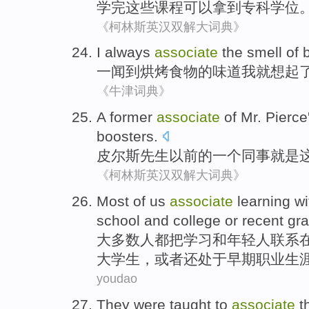
学完
这些
课程
可以拿到
专科
学位
《柯林斯英汉双解大词典》
I
always
associate
the
smell
of
一
闻到
烘烤食物
的
味道
我
就想起
《牛津词典》
A
former
associate
of
Mr.
Pierce
boosters
.
皮尔斯
先生
以前
的
一个
同事
就是
《柯林斯英汉双解大词典》
M
ost of us
associate
learning w
school and college or recent gra
大
多数人都把学习和年轻人联系
大学生，或者还处于早期职业生
youdao
They
were
taught
to
associate
t