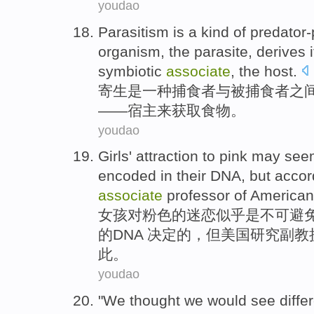
youdao
Parasitism
is
a
kind
of
predator-
organism, the
parasite
,
derives i
symbiotic
associate
,
the host
.
寄生
是
一
种
捕食
者与被捕食者之
——
宿主
来
获取
食物
。
youdao
Girls
' attraction
to
pink
may see
encoded in
their
DNA
,
but
accor
associate
professor of
American
女孩
对粉色
的迷恋
似乎
是
不可
避
的
DNA 决定
的，
但
美国
研究
副教
此。
youdao
"
We
thought
we
would
see
diffe