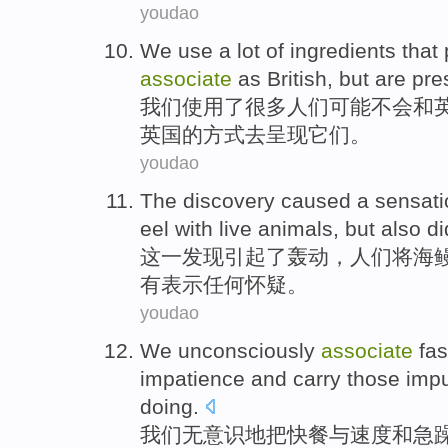
youdao
We
use
a
lot
of
ingredients
that
associate
as
British
,
but
are
pre
我们
使用
了
很多
人们
可能
不会
和
英国的方式去
呈现
它们。
youdao
The
discovery
caused
a
sensati
eel
with
live
animals
,
but
also
di
这
一发现
引起
了
轰动
，
人们
将
海
有
表示
任何
怀疑。
youdao
We
unconsciously
associate
fas
impatience
and
carry
those impu
doing.
我们
无意识
地把
快餐
与
速度
和
急