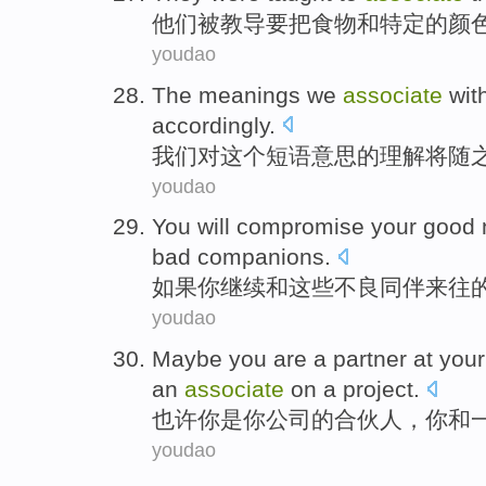
他们
被
教导
要
把
食物
和
特定
的颜
youdao
The
meanings
we
associate
wit
accordingly
.
我们
对
这个
短语意思
的
理解
将
随
youdao
You
will
compromise
your
good
bad
companions
.
如果
你
继续
和
这些
不良
同伴来往
youdao
Maybe
you
are
a
partner
at
your
an
associate
on a
project
.
也许
你
是
你
公司
的合伙人
，你
和
youdao