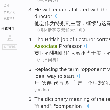
《牛津词典》
全部
He
will
remain
affiliated
with
the 
音频例句
director
.
视频例句
他
会
作为
特别
副
主管，
继续
与
这
权威例句
《柯林斯英汉双解大词典》
The British
job
of
Lecturer
corre
go
Associate
Professor
.
返回词典
top
英国
的
讲师
职位
大致
相当于
美国
《牛津词典》
Replacing
the term "
opponent
"
w
ideal
way
to start
.
用
“
伙伴
”
代替
“
对手
”
是
一个
理想
的
youdao
The
dictionary
meaning
of
the
t
"
friend
"; "
companion
".