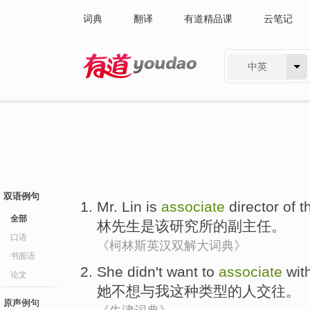
词典
翻译
有道精品课
云笔记
中英
有道 - 网易旗下搜索
双语例句
Mr. Lin
is
associate
director
of
t
全部
林先生
是
该
研究所
的
副
主任
。
口语
《柯林斯英汉双解大词典》
书面语
She
didn't want to
associate
wit
论文
她
不想
与
我
这种类型
的
人交往
。
原声例句