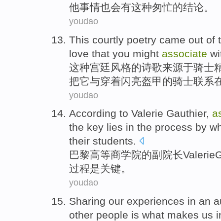
他
事情也会
有
这种匆忙的结论。
youdao
This
courtly
poetry
came out
of
t
love
that
you
might
associate
wi
这种
宫廷
风格
的
诗歌
来源于
骑士
把它
与
穿着
闪亮盔甲的
骑士
联系
youdao
According to
Valerie
Gauthier
,
a
the key
lies
in the
process
by
w
their students.
巴黎
高等商学院
的
副
院长
Valerie
G
过程
是
关键
。
youdao
Sharing
our
experiences
in
an
a
other
people
is
what makes
us
i