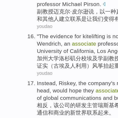
professor
Michael
Pirson
.
副教授
迈克尔·
皮尔逊
说
，
以
一种
和
其他人
建立
联系
是
让
我们
变得
youdao
"The
evidence
for kitelifting is 
Wendrich, an
associate
profess
University
of
California
,
Los Ang
加州
大学
洛杉矶分校埃及学
副教
证实（
古
埃及人利用）风筝抬起重
youdao
Instead
, Riskey, the
company
's
head,
would hope
they
associat
of
global
communications
and
b
相反
，该
公司
的
研发
主管瑞斯基
通信
和
商业
的
新世界
联系
起来。