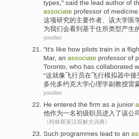
types
," said
the lead
author
of
t
associate
professor of
medicine
这项
研究
的
主要
作者、该大学
医
为
我们
会
看到
基于
住所
类型
产生
youdao
"
It
's like
how pilots
train
in
a
flig
Mar
, an
associate
professor
of
p
Toronto
, who has
collaborated
w
“
这
就
像
飞行员
在
飞行
模拟器
中接
多伦多
约克
大学
心理学
副教授
雷
youdao
He
entered
the
firm
as
a
junior
a
他
作为
一
名初级
职员
进入了
该
公
《柯林斯英汉双解大词典》
Such programmes
lead
to
an
as