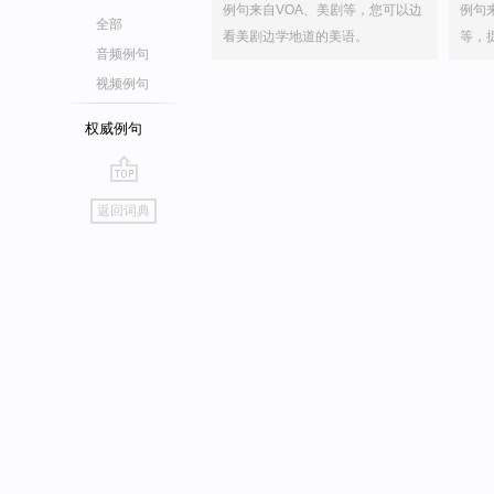
例句来自VOA、美剧等，您可以边
例句
全部
看美剧边学地道的美语。
等，
音频例句
视频例句
权威例句
go
返回词典
top