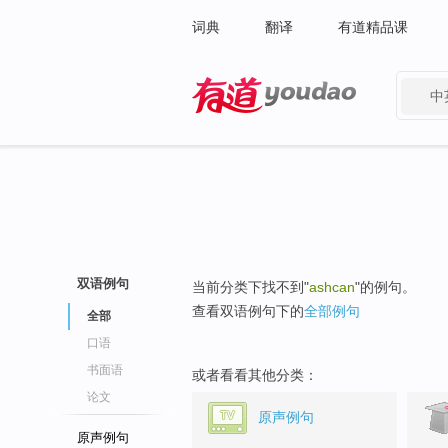
词典
翻译
有道精品课
中
有道 - 网易旗下搜索
双语例句
当前分类下找不到"
ashcan
"的例句。
查看双语例句下的
全部例句
全部
口语
书面语
或者看看其他分类：
论文
原声例句
原声例句