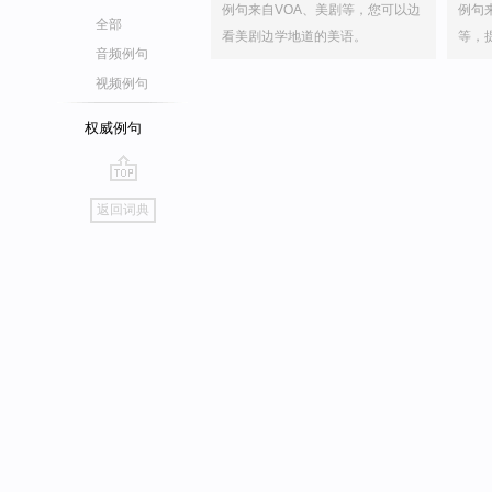
例句来自VOA、美剧等，您可以边
例句
全部
看美剧边学地道的美语。
等，
音频例句
视频例句
权威例句
go
返回词典
top