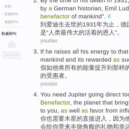
By
the time
of
his
death
in 1931
全部
by
a
German
historian
,
Emil Lu
音频例句
benefactor
of
mankind”.
视频例句
到
爱迪生
去世
的
1931年为止，
德
是
“人类
最
伟大的
活着
的
恩人
”。
权威例句
youdao
If
he
raises
all
his
energy
to
that
go
返回词典
top
mankind
and
its
rewarded
as
su
假如
他
将
所有
的
能量
提升
到
那样
的
受惠者
。
youdao
You
need
Jupiter
going
direct
to
Benefactor
,
the planet
that bring
to
you
,
as
well
as
favor from
inf
你
也
需要
木星
的
直接
进入
，
因为
会
给你带来
丰饶角
般的
礼物
和
幸