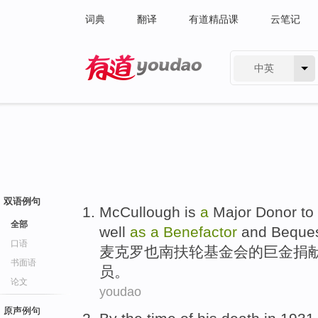
词典
翻译
有道精品课
云笔记
中英
有道 - 网易旗下搜索
双语例句
McCullough is
a
Major
Donor
to
全部
well
as
a
Benefactor
and
Beque
口语
麦克罗
也南
扶轮
基金会
的巨金
捐
书面语
员
。
论文
youdao
原声例句