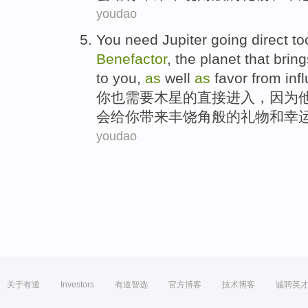
youdao
You
need
Jupiter
going
direct
to
Benefactor
,
the planet
that bring
to
you
,
as
well
as
favor from
inf
你
也
需要
木星
的
直接
进入
，
因为
会
给你带来
丰饶角
般的
礼物
和
幸
youdao
关于有道
Investors
有道智选
官方博客
技术博客
诚聘英