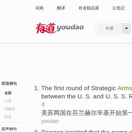
词典
翻译
有道精品课
云笔记
中英
有道 - 网易旗下搜索
双语例句
The first
round of
Strategic
Arm
全部
between
the U. S. and U. S. S.
口语
书面语
美苏
两国
在
芬兰
赫尔辛基
开始
第
论文
youdao
原声例句