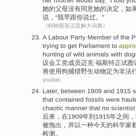
her
mother
would
say
, "
I
told
yo
她
的
父母
没有
同意
她的
决定
，
如
说
，“
我
早
跟
你
说过。”
《柯林斯英汉双解大词典》
A
Labour Party
Member
of the
P
trying
to
get
Parliament
to
appro
hunting
of
wild
animals
with
dog
议会
工党
成员
迈克
·
福斯特
正
试图
将
使用
狗
捕猎
野生
动物
定为非法
youdao
Later
,
between
1909 and 1915
s
that contained
fossils
were
haul
chaotic
manner
that no
scientist
后来
，在1909年到1915年
之间
，
被
拖
出
，
并
以
一种
今天
的
科学家
检测。