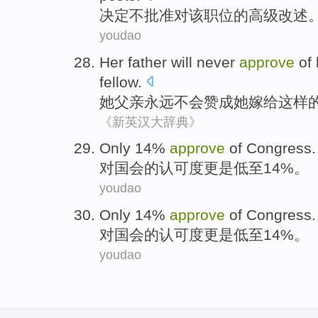
决定
不
批准
对该
职位
的
高级
改
述
youdao
Her
father
will never
approve
of
fellow
.
她
父亲
永远
不会
赞成
她
嫁给
这样
《新英汉大辞典》
Only 14%
approve
of
Congress
.
对
国会
的
认可度更是低
至14%。
youdao
Only 14%
approve
of
Congress
.
对
国会
的
认可度更是低
至14%。
youdao