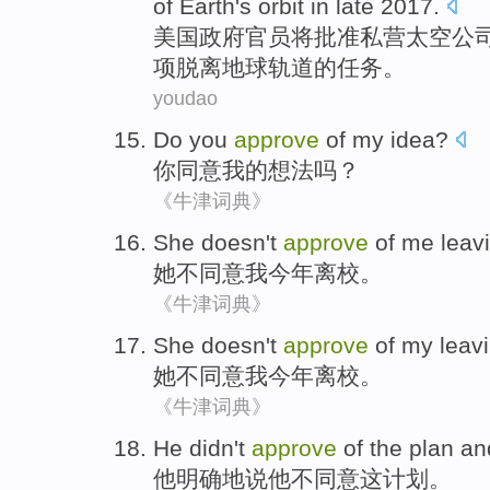
of
Earth's
orbit
in
late
2017.
美国
政府
官员
将
批准
私营
太空
公
项脱离
地球
轨道
的
任务
。
youdao
Do
you
approve
of
my
idea
?
你
同意
我
的
想法
吗？
《牛津词典》
She
doesn't
approve
of
me
leav
她
不
同意
我
今年
离校
。
《牛津词典》
She
doesn't
approve
of
my
leav
她
不
同意
我
今年
离校
。
《牛津词典》
He
didn't
approve
of
the
plan
an
他
明确地说他
不
同意
这
计划
。