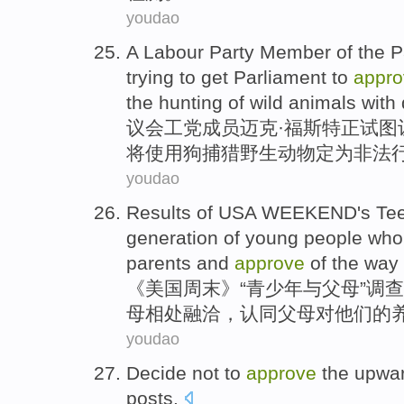
youdao
A
Labour Party
Member
of the
P
trying
to
get
Parliament
to
appro
the
hunting
of
wild
animals
with
议会
工党
成员
迈克
·
福斯特
正
试图
将
使用
狗
捕猎
野生
动物
定为非法
youdao
Results
of
USA
WEEKEND
's
Te
generation
of
young people who
parents and
approve
of the
way
《
美国
周末
》“
青少年
与
父母
”
调查
母
相处
融洽
，
认同
父母
对
他们
的
youdao
Decide
not
to
approve
the
upwar
posts
.