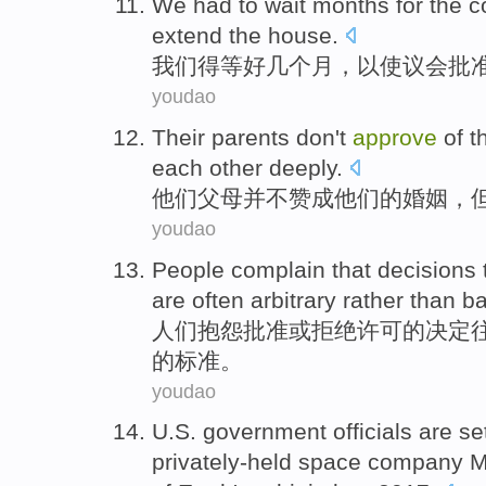
We
had to
wait
months
for the
c
extend
the
house
.
我们
得
等好
几个月
，
以
使
议会
批
youdao
Their
parents
don't
approve
of
t
each other
deeply
.
他们
父母
并不
赞成
他们的
婚姻
，
youdao
People
complain that
decisions 
are
often
arbitrary
rather
than
b
人们
抱怨
批准
或
拒绝
许可
的
决定
的标准。
youdao
U.S.
government
officials are
se
privately-held
space
company
M