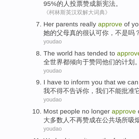
95%
的
人
投票
赞成
新
宪法
。
《柯林斯英汉双解大词典》
Her
parents
really
approve
of
yo
她
的
父母
真的很
认可
你
，
不是
吗
youdao
The world
has
tended
to
approv
全世界
都
倾向
于
赞同
他们
的
计划
youdao
I
have to
inform
you
that
we
can
我
不得不
告诉
你
，
我们
不能
批准
youdao
Most
people
no longer
approve
大多数
人
不再
赞成
在
公共
场所
吸
youdao