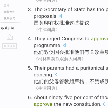
《牛津词典》
全部
The Secretary of State
has the 
音频例句
proposals
.
视频例句
国务卿
有权
批准
这些
提议。
权威例句
《牛津词典》
They
urged
Congress
to
approv
go
programme
.
返回词典
top
他们
敦促
国会
批准
他们
有关改革
《柯林斯英汉双解大词典》
Their
parents
had a puritanical
s
dancing
.
他们
的
父母
管教
颇严格，
不
赞成
《牛津词典》
About ninety-five per cent
of
tho
approve
the
new
constitution
.