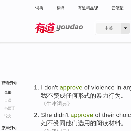
词典
翻译
有道精品课
云笔记
中英
有道 - 网易旗下搜索
双语例句
I
don't
approve
of
violence
in
an
全部
我
不
赞成
任何
形式
的
暴力行为
。
口语
《牛津词典》
书面语
She
didn't
approve
of
their
choi
论文
她
不
赞同
他们
选用
的
阅读
材料
。
原声例句