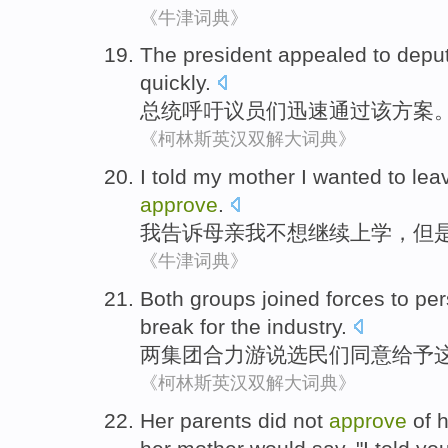
《牛津词典》
The president
appealed to
depu
quickly
.
总统
呼吁
议员
们迅速
通过
该
方案
《柯林斯英汉双解大词典》
I
told
my
mother
I
wanted
to lea
approve
.
我
告诉
母亲
我
不想
继续
上学，
但
《牛津词典》
Both
groups
joined forces to
pe
break
for
the
industry
.
两
集团
合力
游说
选民们
同意
给予
《柯林斯英汉双解大词典》
Her
parents
did not
approve
of
h