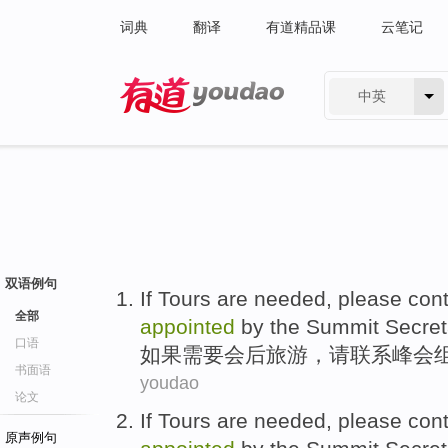
词典
翻译
有道精品课
云笔记
中英
有道 - 网易旗下搜索
双语例句
If
Tours are
needed
,
please
cont
全部
appointed
by the
Summit
Secret
口语
如果
需要
会后
旅游
，
请
联系
峰会
书面语
youdao
论文
If
Tours are
needed
,
please
cont
原声例句