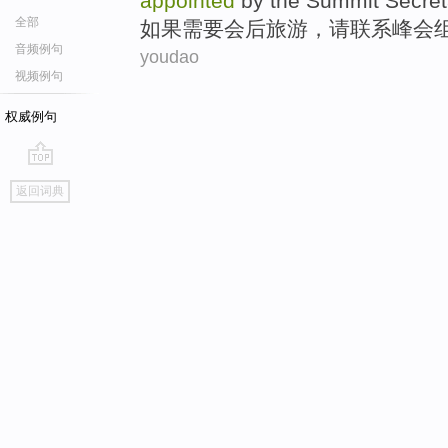
appointed
by the
Summit
Secret
全部
如果
需要
会后
旅游
，
请
联系
峰会
音频例句
youdao
视频例句
权威例句
go
返回词典
top