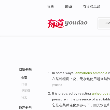
词典
翻译
有道精品课
中
有道 - 网易旗下搜索
双语例句
In
some
ways
,
anhydrous
ammonia
i
全部
在
某种
程度
上说，
无
水氨使用起来与
口语
youdao
书面语
It
is
prepared
by
reacting
anhydrous
论文
pressure
in
the presence
of
a suitab
它
是
在
某种催化剂参与
下
，由无水氨
原声例句