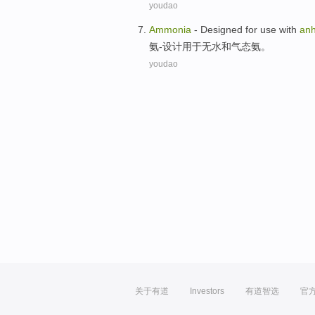
youdao
Ammonia
-
Designed
for use
with
an
氨
-
设计
用于
无
水
和
气态
氨。
youdao
关于有道
Investors
有道智选
官