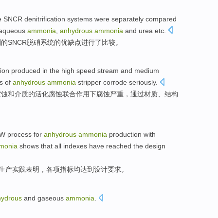
e
SNCR
denitrification
systems
were
separately
compared
aqueous
ammonia
,
anhydrous
ammonia
and
urea
etc.
剂
的
SNCR
脱
硝
系统
的
优缺点
进行了比较
。
ion
produced
in
the
high speed
stream
and
medium
s
of
anhydrous
ammonia
stripper
corrode
seriously
.
空
蚀
和
介质
的
活化
腐蚀
联合
作用
下
腐蚀
严重，
通过
材质、结构
W
process
for
anhydrous
ammonia
production with
monia
shows that
all indexes
have reached
the
design
生产
实践
表明
，
各项
指标
均
达到设计要求。
hydrous
and
gaseous
ammonia
.