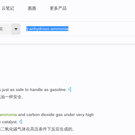
云笔记
惠惠
更多产品
英
s
just
as
safe
to
handle as gasoline
.
汽油
一样
安全
。
ammonia
and
carbon dioxide
gas
under
very
high
le
catalyst
.
和
二氧化碳
气体
在
高压
条件下
反应生成
的
。