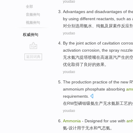
youdao
全部
Advantages and disadvantages
of th
音频例句
by using different
reactants
, such as
视频例句
对分别
选用
氨水
、
纯氨
及
尿素作
反应
youdao
权威例句
By
the
joint
action
of
cavitation
corros
activation
corrosion
, the
spray nozzle
go
返回词典
无水
氨
汽
提塔
喷嘴
在
高速
蒸汽
产生
的
top
优化取得
了
良好的效果。
youdao
The
production
practice
of the
new
R
ammonium phosphate
absorbing
am
requirements
.
在
RW型磷铵
吸
氨
生产
无
水氨
新
工艺
的
youdao
Ammonia
-
Designed
for use
with
an
氨
-
设计
用于
无
水
和
气态
氨。