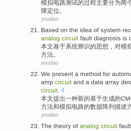
模拟
电路
测试
的过程
主要
分为
两
障定位。
youdao
Based on
the
idea
of
system
rec
analog
circuit
fault
diagnosis
is 
本文
基于
系统
辨识
的
思想
，
对
模
方法
。
youdao
We present
a
method
for
automa
amp
circuit
and
a
data
array
des
circuit
.
本文
提出
一种
新的基于生成
的
CM
方法
和
模拟
电路
的
数据
阵列
描述
youdao
The theory of
analog
circuit
fault