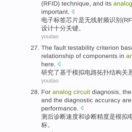
(
RFID
)
technique
, and
its
analo
important
.
电子标签
芯片
是
无线
射频
识别
(
RF
设计
十分
关键
。
youdao
The
fault
testability
criterion
bas
relationship
of
components in
a
here.
研究
了
基于
模拟
电路
拓扑
结构
关
youdao
For
analog
circuit
diagnosis
, th
and
the diagnostic
accuracy
are
performance
.
测
后
诊断
速度
和
诊断
精度
是
模拟
标
。