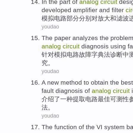
In the
part
of
analog
circuit
desi
developed
amplifier
and
filter
cir
模拟
电路
部分
分别
对
放大
和
滤波
youdao
The paper
analyzes
the
proble
analog
circuit
diagnosis
using
fa
针对
模拟
电路
故障
字典法
诊断
中
究。
youdao
A
new
method
to
obtain
the
best
fault
diagnosis
of
analog
circuit
介绍
了
一种
提取
电路
最佳
可测性
法
。
youdao
The
function
of
the VI
system
b