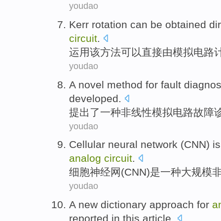
youdao
Kerr
rotation
can be
obtained
di
circuit
.
运用该方法
可以
直接
由
模拟
电路
youdao
A
novel
method
for
fault
diagnos
developed
.
提出了
一种
非线性
模拟
电路
故障
youdao
Cellular
neural network
(
CNN
)
is
analog
circuit
.
细胞
神经网
(
CNN
)
是
一
种
大规模
youdao
A
new
dictionary
approach for
a
reported
in this article
.