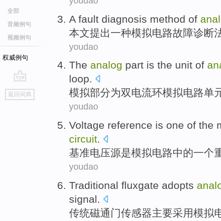
youdao
全部
A
fault
diagnosis
method of
ana
音频例句
本文
提出
一种
模拟
电路
故障
诊断
视频例句
youdao
权威例句
The
analog
part
is
the
unit
of
an
loop
.
go
模拟
部分
为
双
电流
环
模拟
电路
单
返回词典
top
youdao
Voltage
reference
is
one
of the
circuit
.
基准电压
源
是
模拟
电路
中的
一个
youdao
Traditional
fluxgate
adopts
anal
signal
.
传统
磁通门传感器主要
采用
模拟