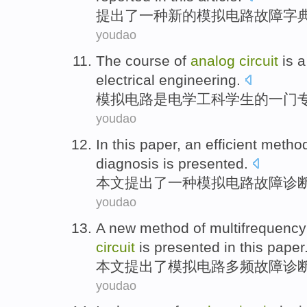
提出
了
一种
新的
模拟
电路
故障
字
youdao
The course
of
analog
circuit
is
a
electrical
engineering
.
模拟
电路
是
电学
工科
学生
的
一
门
youdao
In this paper
,
an
efficient
metho
diagnosis
is
presented
.
本文
提出了
一种
模拟
电路
故障
诊
youdao
A
new
method
of
multifrequency
circuit
is
presented
in this paper
本文
提出
了
模拟
电路
多频
故障
诊
youdao