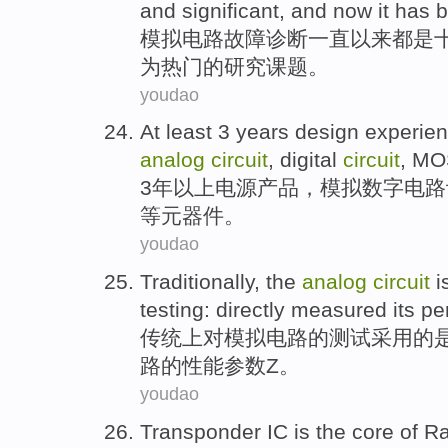
and
significant
, and
now it
has
b
模拟
电路
故障
诊断
一直以来
都是
为
热门
的
研究
课题
。
youdao
At least
3
years
design
experie
analog
circuit
,
digital
circuit
,
MO
3
年以上
电源
产品，
模拟
数字
电路
等元器件。
youdao
Traditionally
,
the
analog
circuit
i
testing
:
directly
measured
its
pe
传统
上
对
模拟
电路
的
测试
采用
的
路的
性能
参数
Z
。
youdao
Transponder
IC
is
the
core
of
Ra