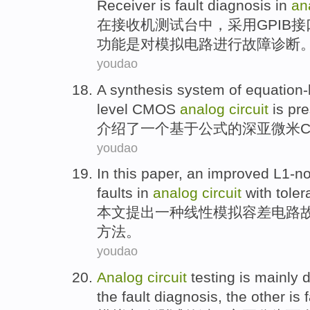
Receiver
is
fault
diagnosis
in
an
在
接收机
测试台
中
，采用
GPIB
接
功能
是
对
模拟
电路进行
故障
诊断
youdao
A
synthesis
system
of
equation
level CMOS
analog
circuit
is pre
介绍
了
一
个基于公式
的
深
亚微米
youdao
In this paper
,
an
improved
L1-n
faults
in
analog
circuit
with toler
本文
提出
一种
线性
模拟
容差
电路
方法。
youdao
Analog
circuit
testing
is
mainly
d
the
fault
diagnosis
,
the other
is
f