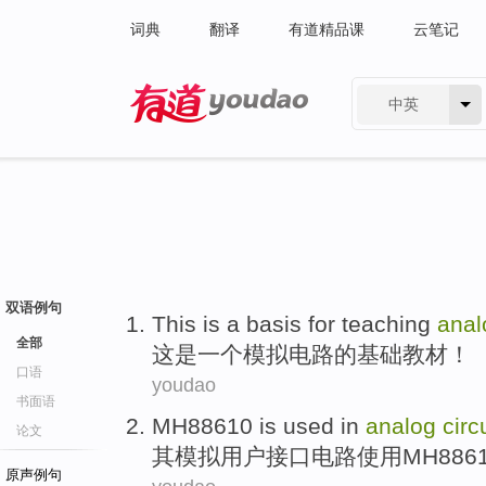
词典
翻译
有道精品课
云笔记
中英
有道 - 网易旗下搜索
双语例句
This
is
a
basis
for teaching
anal
全部
这
是
一个
模拟
电路
的
基础
教材
！
口语
youdao
书面语
MH88610
is
used
in
analog
circ
论文
其
模拟
用户
接口
电路
使用
MH886
原声例句