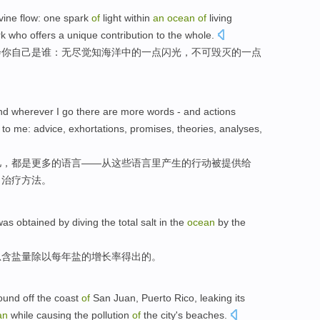
vine
flow
: one
spark
of
light within
an
ocean
of
living
rk
who offers a
unique
contribution
to
the whole
.
会
你
自己
是
谁
：无尽
觉
知
海洋
中的
一点
闪光
，
不可
毁灭的一点
。
and
wherever
I
go there
are
more
words
- and actions
to
me
:
advice
,
exhortations
,
promises
,
theories
,
analyses
,
儿，都
是
更多
的语言——
从
这些
语言里
产生
的
行动
被
提供
给
，治疗方法。
was
obtained
by
diving the
total
salt
in the
ocean
by the
总
含盐量
除以
每年
盐
的
增长率
得出
的。
ound off
the
coast
of
San
Juan
,
Puerto Rico
,
leaking
its
an
while causing the
pollution
of
the
city
's
beaches
.