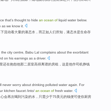
ice
that's
thought
to hide
an
ocean
of
liquid
water below.
e
as
we
know
it.
其下流动着
大量
的
液态水
，而
正如
人们
所
知
，液态水
是
生命
存
n
the
city centre
,
Babu
Lal
complains about
the
exorbitant
ord on
his
earnings
as a
driver
.
里还
在
抱怨
他
那
二居室
高得离谱
的
房租
，
这
是他作
司机
挣钱
’ll
never
worry about
drinking
polluted
water
again
. For
ur
kitchen
faucet
/
into
/
an
ocean
of
fresh
water
.
担心
会
再次
喝
到污染
的
水
，只需
少于
75
美元
的钱便可
使
你
厨房