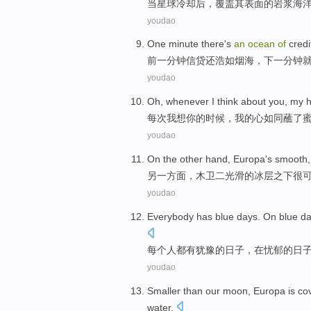
当
星球
冷却后，
覆盖
其
表面
的
岩浆
海
youdao
One
minute
there
's
an
ocean
of
credi
前
一
分钟
信贷
还
浩如烟海，
下
一分钟
youdao
Oh,
whenever
I
think about
you,
my
h
每次
我
想你
的时候，
我
的
心
如同蘸了
youdao
On the other
hand,
Europa
's
smooth
另
一方面，
木卫二
光滑
的
冰层之下
很
youdao
Everybody
has
blue
days
.
On
blue
da
每个人都
有
犹豫
的
日子
，
在
忧郁
的日
youdao
Smaller
than
our
moon
,
Europa
is
co
water.