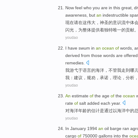
Now
feel
who
you
are
in
this
great
,
di
awareness
,
but
an
indestructible
spa
现在
请
在
这
伟大
，
神圣
的
意识流中
体
闪光，为整体
提供
着
独特唯一
的
贡献
youdao
I
have swum
in
an
ocean
of
words
, 
derived
from
those
words
are
offered
remedies
.
我
游弋
于
语言
的
海洋
，
不管
我
走
到哪
我
：
建议
，
规劝
，
承诺
，
理论
，分析
youdao
An
estimate
of
the
age
of
the
ocean
rate
of
salt
added
each year
.
对
海洋
年龄
的
估计
是
通过
以
海洋中的
youdao
In
January
1994
an
oil barge
ran agr
cargo
of
750000
gallons
into
the
oce