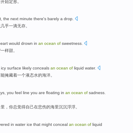
洋
开始
定形。
t
,
the next
minute there's
barely
a drop
.
就
几乎
一滴
无存。
eart
would drown in
an
ocean
of
sweetness
.
蜜一样
甜
。
, icy surface
likely
conceals
an
ocean
of
liquid water
.
可能
掩藏着
一个
液态水的
海洋
。
ys,
you
feel
line
you
are floating
in
an
ocean
of
sadness
.
子里，
你
总觉得
自己
在
悲伤
的海里沉沉浮浮。
vered in
water ice
that might
conceal
an
ocean
of
liquid