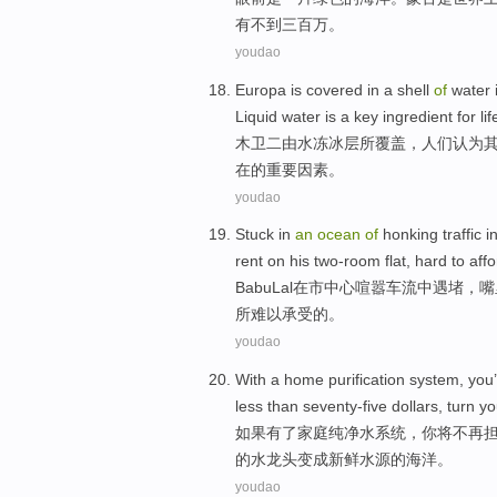
有
不到
三百万。
youdao
Europa
is
covered
in a
shell
of
water
Liquid water
is
a
key
ingredient
for
lif
木卫二
由
水
冻
冰层
所覆盖
，
人们认为
在的
重要
因素
。
youdao
Stuck
in
an
ocean
of
honking
traffic
i
rent
on
his two-room flat,
hard to
aff
Babu
Lal
在
市中心
喧嚣
车流
中遇堵，嘴
所
难以
承受
的。
youdao
With a
home
purification
system
,
you
less than
seventy-five
dollars
,
turn
yo
如果
有
了
家庭
纯净水
系统
，
你
将
不再
的
水龙头
变成
新鲜
水源的
海洋
。
youdao