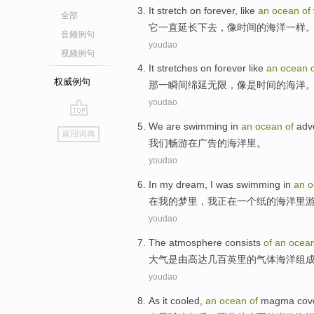
It
stretch
on forever
,
like
an
ocean
of
全部
它
一直延长
下去
，
像
时间
的
海洋
一样
音频例句
youdao
视频例句
It
stretches on forever
like
an
ocean
权威例句
那
一瞬间
绵延
无限，
像是
时间
的
海洋
youdao
go
We
are swimming
in
an
ocean
of
adv
返回词典
top
我们
畅游
在
广告
的
海洋
里。
youdao
In
my
dream
,
I
was swimming
in
an
o
在
我
的
梦里
，
我
正在
一个
纸的
海洋
里
youdao
The atmosphere
consists
of
an
ocea
大气
是
由
高达
几百
英里
的
气体
海洋
组
youdao
As
it cooled
,
an
ocean
of
magma
cov