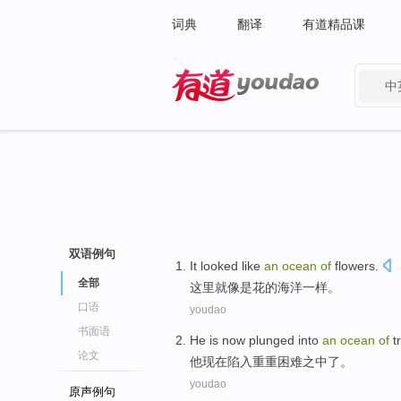
词典
翻译
有道精品课
中
有道 - 网易旗下搜索
双语例句
It
looked like
an
ocean
of
flowers
.
全部
这里
就
像是
花
的
海洋
一样。
口语
youdao
书面语
He
is now
plunged
into
an
ocean
of
t
论文
他
现在
陷入重重困难
之中了
。
youdao
原声例句