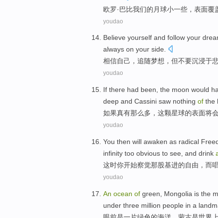
欧罗·
巴比
我们
的
月球
小
一些，表面
覆
youdao
Believe
yourself
and
follow
your dre
always
on
your
side
.
相信
自己
，
追随
梦想
，
但
不要
沉浸
于
youdao
If
there had
been,
the
moon
would
h
deep
and
Cassini
saw
nothing
of
the 
如果真
有
那么多，
这
颗星球
的
表面
将
youdao
You
then
will awaken
as
radical
Free
infinity
too obvious to see, and
drink
这时
你
开始
察觉
那股
基进
的
自由
，
而
youdao
An
ocean
of
green
,
Mongolia
is
the m
under
three million people in a
landm
眼前
是一
片
绿色
的
海洋
。
蒙古
是
世界