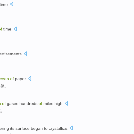
time
.
。
of
time
.
。
ertisements
.
cean
of
paper
.
游泳。
n
of
gases
hundreds
of
miles
high
.
成。
ering
its
surface
began to
crystallize
.