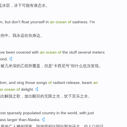
盖
冰层
，冰下
可能
有液态水
。
am
,
but
don't
float
yourself in
an
ocean
of
sadness
.
I'm
悲伤
中。
我
永远
在
你
身边
。
ave
been
covered
with
an
ocean
of
the
stuff
several
meters
kind.
会
被
几
米
深
的
乙烷
所
覆盖
，但是“
卡
西尼号”
却什么也没
发现
。
dom
,
and
sing
those
songs
of
radiant
release
, beam
an
an
ocean
of
delight.
唱出
解脱
之歌
，
放出醒目
的
无限
之光，
饮下
至乐之水。
ost
sparsely
populated
country
in
the
world
, with
just
ass
larger
than
Alaska
.
上
最
地广人稀
的
国家
，
陆地
面积
比
阿拉斯加还
大
，但人口
却只