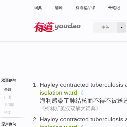
词典
翻译
有道精品课
云笔记
中英
有道 - 网易旗下搜索
双语例句
Hayley
contracted
tuberculosis
全部
isolation
ward
.
口语
海利
感染了
肺结核
而
不得不
被
送
书面语
《柯林斯英汉双解大词典》
论文
Hayley
contracted
tuberculosis
原声例句