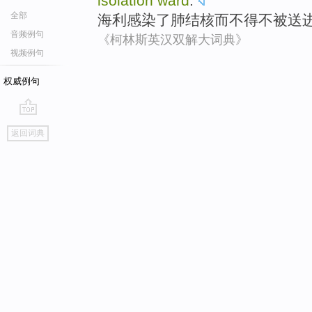
isolation
ward
.
全部
海利
感染了
肺结核
而
不得不
被
送
音频例句
《柯林斯英汉双解大词典》
视频例句
权威例句
go
返回词典
top