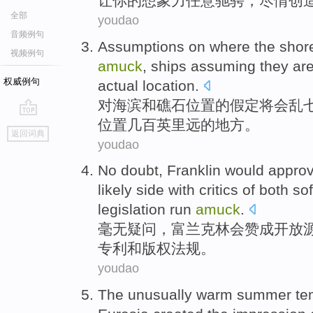
让
你
的
想象力
任意
驰骋
，尽情
创
全部
youdao
音频例句
Assumptions
on
where
the
shor
视频例句
amuck
,
ships
assuming
they
ar
权威例句
actual
location
.
对
海滨
和
礁石
位置
的
假定
将会
乱
位置
几百
英里
远的
地方
。
go
返回词典
top
youdao
No doubt
,
Franklin
would
appro
likely side with critics of both
so
legislation run
amuck
.
毫无
疑问，
富兰克林
会
赞成
开放
专利
和
版权
法规。
youdao
The
unusually
warm
summer
te