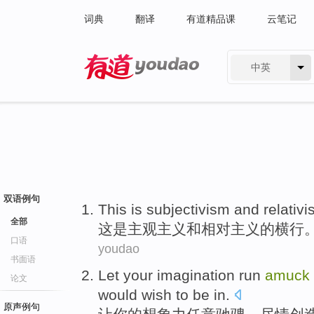
词典
翻译
有道精品课
云笔记
中英
有道 - 网易旗下搜索
双语例句
This
is
subjectivism
and
relativ
全部
这
是
主观主义
和
相对
主义的
横行
口语
youdao
书面语
Let
your
imagination
run
amuck
论文
would wish
to be
in.
原声例句