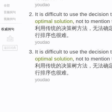
youdao
全部
音频例句
It is difficult to
use
the
decision
视频例句
optimal
solution
, not
to
mention 
利用
传统的
决策
树
方法
，无法确
权威例句
行排序
也
很难
。
youdao
go
返回词典
top
It is difficult to
use
the
decision
optimal
solution
, not
to
mention 
利用
传统的
决策
树
方法
，无法确
行排序
也
很难
。
youdao