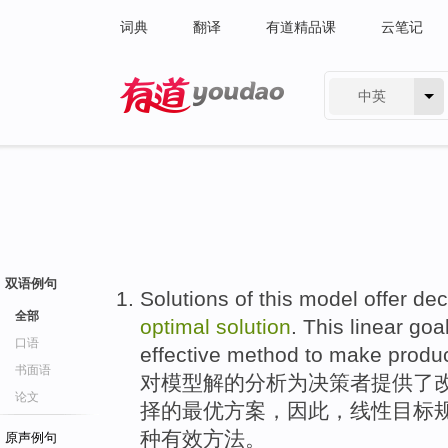
词典
翻译
有道精品课
云笔记
中英
有道 - 网易旗下搜索
双语例句
Solutions
of
this
model
offer
dec
全部
optimal
solution
. This
linear
goa
口语
effective
method
to make
produ
书面语
对
模型
解
的分析为
决策者
提供
了
论文
择
的最
优
方案
，因此，
线性
目标
种
有效
方法
。
原声例句