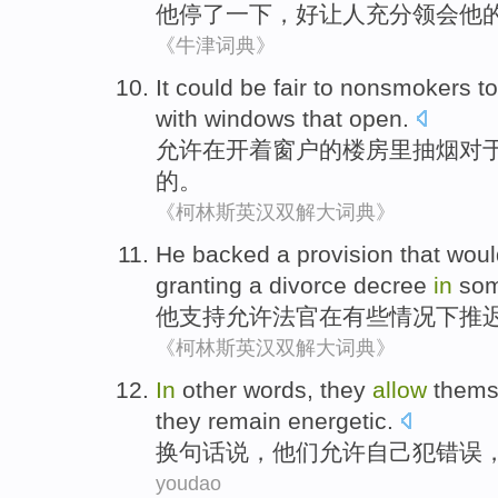
他
停
了一下，好
让
人充分领会
他
《牛津词典》
It
could
be
fair
to
nonsmokers
t
with
windows
that
open
.
允许
在开
着
窗户的
楼房里
抽烟
对
的。
《柯林斯英汉双解大词典》
He
backed
a
provision
that
wou
granting
a divorce
decree
in
so
他
支持
允许
法官
在
有些
情况下
推
《柯林斯英汉双解大词典》
In
other words
,
they
allow
thems
they
remain
energetic.
换
句
话说，
他们
允许
自己
犯
错误
youdao