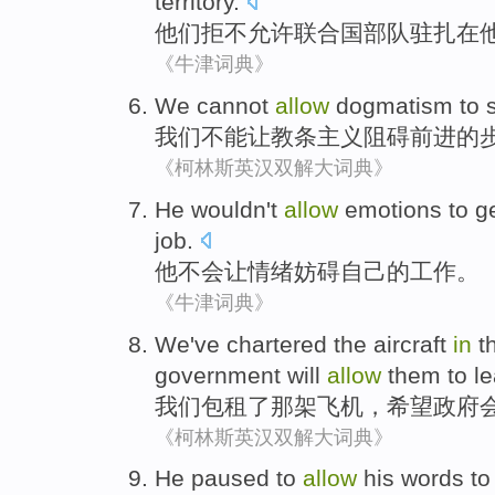
territory
.
他们
拒不
允许
联合国
部队
驻扎
在
《牛津词典》
We
cannot
allow
dogmatism
to 
我们
不能
让
教条
主义阻碍
前进
的
《柯林斯英汉双解大词典》
He
wouldn't
allow
emotions
to
g
job
.
他
不会
让
情绪
妨碍
自己
的
工作
。
《牛津词典》
We
've
chartered
the aircraft
in
t
government
will
allow
them
to l
我们
包租了
那
架飞机，
希望
政府
《柯林斯英汉双解大词典》
He
paused
to
allow
his
words
to