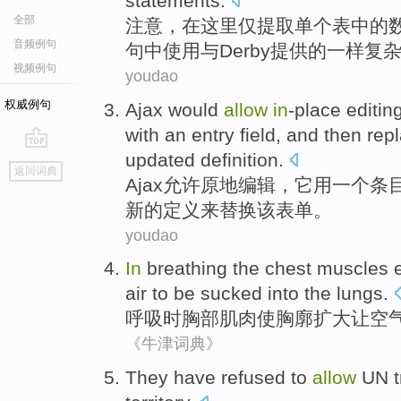
statements
.
全部
注意
，
在
这里
仅
提取
单个
表中的
音频例句
句
中使用
与
Derby
提供的
一样
复
视频例句
youdao
权威例句
Ajax would
allow
in
-place
editin
with
an
entry
field
,
and then
rep
updated
definition.
go
返回词典
top
Ajax
允许
原地
编辑
，它
用
一个
条
新
的定义来替换
该
表单
。
youdao
In
breathing
the
chest
muscles
air
to
be sucked into the
lungs
.
呼吸时
胸部
肌肉使
胸廓
扩大
让
空
《牛津词典》
They
have refused to
allow
UN