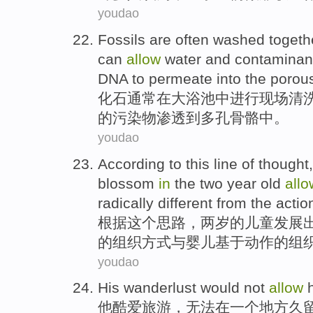
youdao
Fossils
are often
washed
togeth
can
allow
water
and
contaminan
DNA
to
permeate
into
the porou
化石
通常
在
大
浴池
中
进行现场
清
的
污染物
渗透
到
多孔
骨骼
中。
youdao
According to
this
line
of
thought
blossom
in
the
two
year old
allo
radically
different
from the actio
根据
这个
思路
，
两
岁
的
儿童发展
的
组织
方式
与
婴儿
基于动作的组
youdao
His
wanderlust
would
not
allow
h
他
酷爱旅游，
无法
在
一个
地方
久