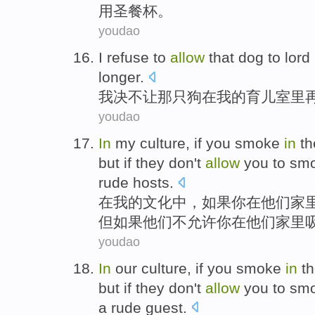
用
圣餐
杯。
youdao
I
refuse to
allow
that
dog
to lord 
longer
.
我
决不
让
那
只狗
在
我
的
育儿
室里
youdao
In
my
culture
,
if
you
smoke
in
th
but
if
they
don't
allow
you to sm
rude
hosts
.
在
我
的
文化
中，
如果
你
在
他们
家
但
如果
他们
不
允许
你在他们家里
youdao
In
our
culture
,
if
you
smoke
in
th
but
if
they
don't
allow
you to sm
a
rude
guest
.