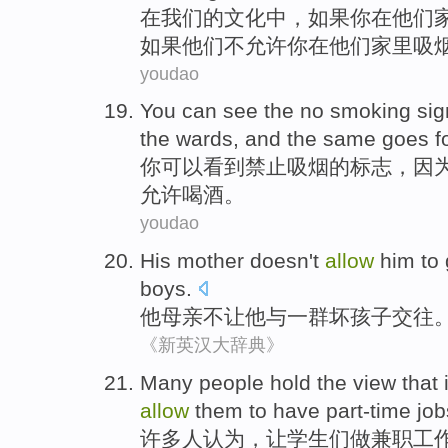
在
我们
的
文化
中，
如果
你
在
他们
如果
他们
不
允许
你在他们
家里
吸
youdao
You
can
see
the no
smoking
sig
the wards
, and the
same
goes f
你
可以
看到
禁止
吸烟
的
标志
，因
允许
喝酒
。
youdao
His
mother
doesn't
allow
him
to 
boys
.
他
母亲
不
让
他
与
一群
坏
孩子交往
《新英汉大辞典》
Many
people
hold the
view
that 
allow
them
to
have part-time
job
许多
人
认为
，
让
学生
们
做
兼职工