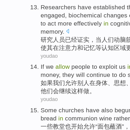
Researchers
have
established
t
engaged
,
biochemical
changes
to
act
more
effectively
in
cogniti
memory
.
研究人员
已经
证实
，
当
人们
动脑
使
其
在
注意力
和
记忆
等
认知
区域
youdao
If
we
allow
people to
exploit
us
i
money
,
they
will
continue to
do
s
如果
我们
允许
别人
在
身体
、
思想
他们
会
继续
这样
做
。
youdao
Some
churches
have also
begun
bread
in
communion
wine
rather
一些
教堂
也
开始
允许
“
面包
蘸
酒
”，