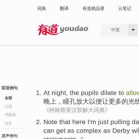
词典
翻译
有道精品课
云笔记
中英
有道 - 网易旗下搜索
双语例句
At night
,
the pupils dilate
to
allo
全部
晚上
，
瞳孔
放大以便
让
更多
的光
口语
《柯林斯英汉双解大词典》
书面语
Note that
here I'm
just
pulling
da
论文
can get
as
complex
as
Derby wi
原声例句