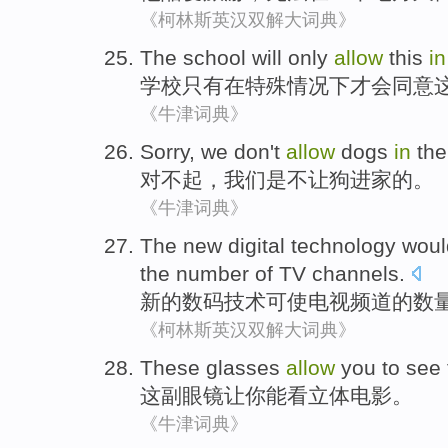
《柯林斯英汉双解大词典》
The
school
will
only
allow
this
in
学校
只有
在
特殊
情况
下
才会
同意
《牛津词典》
Sorry
,
we
don't
allow
dogs
in
th
对不起
，
我们
是
不
让
狗
进家的。
《牛津词典》
The
new
digital
technology
woul
the
number
of
TV
channels
.
新的
数码
技术
可
使
电视
频道
的
数
《柯林斯英汉双解大词典》
These
glasses
allow
you
to
see 
这
副眼镜
让
你
能
看
立体
电影
。
《牛津词典》