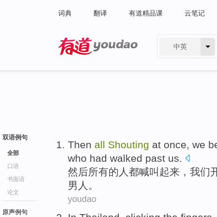
词典
翻译
有道精品课
云笔记
中英
有道 - 网易旗下搜索
双语例句
Then
all
Shouting
at once
,
we
b
全部
who
had walked past
us
.
口语
然后
所有
的
人
都
喊叫
起来，
我们
书面语
男人。
论文
youdao
原声例句