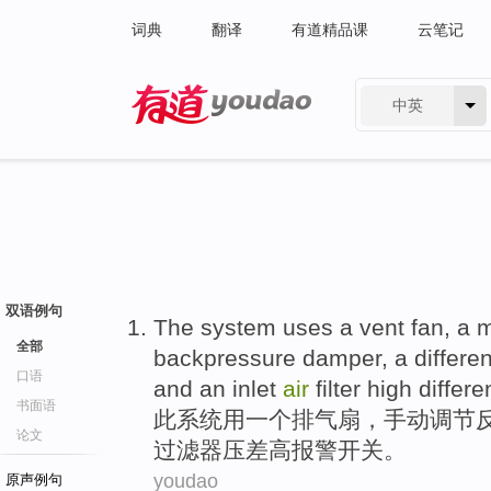
词典
翻译
有道精品课
云笔记
中英
有道 - 网易旗下搜索
双语例句
The
system
uses
a
vent
fan
, a
m
全部
backpressure damper
,
a
differen
口语
and
an
inlet
air
filter
high
differe
书面语
此
系统
用
一
个
排气
扇
，
手动
调节
论文
过滤器
压差
高
报警
开关
。
youdao
原声例句