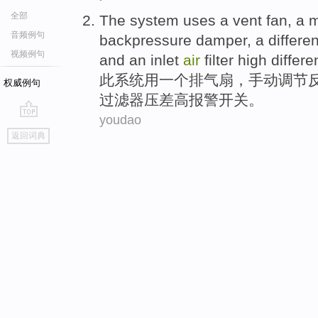
全部
The
system
uses
a
vent
fan
, a
m
音频例句
backpressure damper
,
a
differen
视频例句
and
an
inlet
air
filter
high
differe
此
系统
用
一
个
排气
扇
，
手动
调节
权威例句
过滤器
压差
高
报警
开关
。
youdao
go
返回词典
top