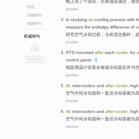
晚上洗
了
个
澡
后
，
出来
溜达溜达
，感
全部
youdao
音频例句
In studying
air
-
cooling
process
with
h
视频例句
measure
the
enthalpy
difference
of
ai
研究
空气冷却
过程
，
当
有
湿
交换时，
权威例句
youdao
RTD
mounted
after
each
cooler
,
for
a
go
返回词典
control panel.
top
电阻
测温计
安装
在
每
级
冷却器
后并
与
youdao
Air
intercoolers
and
after-cooler
,
high
空气
中间
冷却器
和
一套后冷却器都为
youdao
Air
intercoolers
and
after-cooler
,
high
空气
中间
冷却器
和
一套后冷却器都为
youdao