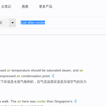
云笔记
惠惠
更多产品
英
ssed
air
temperature
should
be
saturated
steam
,
and
air
ompressed
air
condensation
point
.
度
下
应该
是
水蒸气
饱和
的，
且
气流
温度应该是压缩空气的
压力
a walk.
The
air
here
was
cooler
than
Singapore's
.