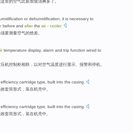
觉
这里
的
空气
比
新加坡
清爽
多了。
umidification or dehumidification
, it is
necessary
to
r
before and
after
the
air
-
cooler
.
必须
要
测量
空气
的
焓
差
。
ir
temperature
display
,
alarm
and
trip function
wired
to
空压机
控制柜相联
，以
对
空气
温度
进行
显示
、
报警
和停机。
efficiency
cartridge
type
,
built into the casing
.
高效
套筒
形式
，
装
在
机壳
中。
efficiency
cartridge
type
,
built into the casing
.
高效
套筒
形式
，
装
在
机壳
中。