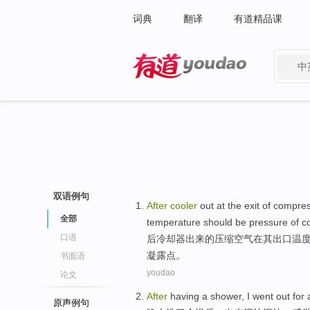
词典
翻译
有道精品课
中
有道 - 网易旗下搜索
双语例句
After
cooler
out
at
the
exit
of
compre
全部
temperature should be
pressure
of c
口语
后
冷却器
出来
的
压缩
空气
在
其
出口
温
凝露
点
。
书面语
youdao
论文
After
having
a
shower
,
I
went
out
for 
原声例句