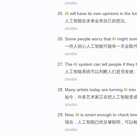
youdao
A
I
will have its own opinions in the fut
人
工智能在未来会有自己的想法。
youdao
S
ome people worry that
AI
might some
一
些人担心人工智能可能有一天会取
youdao
T
he
AI
system can tell people if they 
人
工智能系统可以判断人们是否发烧
youdao
M
any artists today are turning
AI
into 
如
今，许多艺术家正在把人工智能变
youdao
N
ow,
AI
is smart enough to check lon
现
在，人工智能已经足够聪明，可以
youdao