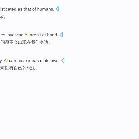
isticated
as that
of
humans
.
杂
。
ues
involving
AI
aren
't
at
hand
.
理
问题
不会出现
在
我们身边
。
y.
AI
can have ideas of its own.
能可以有自己的想法。