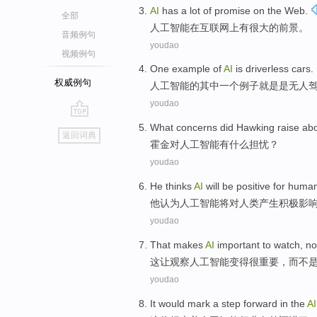
AI
has
a lot
of
promise
on
the
Web
.
全部
人工智能
在
互联网
上
有
很大
的
前景
。
音频例句
youdao
视频例句
One
example
of
AI
is
driverless
cars
.
权威例句
人工智能
的
其中一个
例子
就是是
无人
youdao
go
What
concerns
did Hawking raise
ab
返回词典
top
霍金
对
人工智能
有什么
担忧
？
youdao
He
thinks
AI
will be
positive
for
huma
他
认为
人工智能
将
对
人类
产生积极影
youdao
That
makes
AI
important
to watch
,
no
这
让
观察
人工智能变得
很重要
，
而不
youdao
It
would
mark
a
step
forward
in the
AI