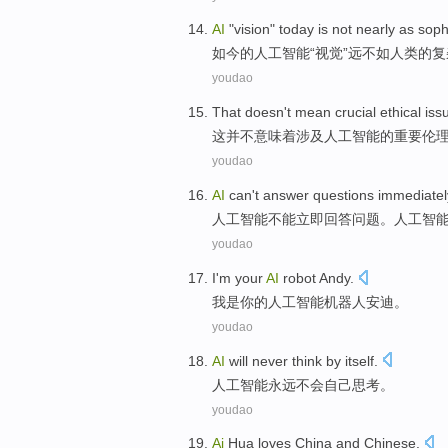
AI
"
vision
"
today
is not
nearly
as
soph
如今
的
人工智能
“
视觉
”
远不如
人类
的
复
youdao
That
doesn't
mean
crucial
ethical
iss
这
并不
意味着
涉及
人工智能
的重要
伦
youdao
A
I
can't answer questions immediatel
人
工智能不能立即回答问题。人工智
youdao
I
'm your
AI
robot Andy.
我
是你的人工智能机器人安迪。
youdao
A
I
will never think by itself.
人
工智能永远不会自己思考。
youdao
A
i
Hua loves China and Chinese.