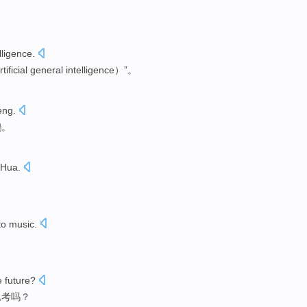
lligence.
l general intelligence）”。
ng.
鹏。
Hua.
to music.
。
e future?
思考吗？