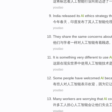
这
将
标志着
人工智能
行业
向前
迈进了
youdao
India
released
its
AI
ethics
strategy
th
今年
春天，
印度
发布了
其
人工智能
伦
youdao
They
share the
same
concerns abou
他们
与
学者
一样
对
人工智能
有着顾虑
youdao
It
is
something
very
different
to
use
A
这
跟
在
现实
世界中
使用
人工
智能技术
youdao
Some
people
have welcomed
AI
bec
有些
人
对
人工智能
表示欢迎，
因为
它
youdao
Many
workers are
worrying that
AI
co
许多
工人
担心
人工智能
会
让
他们
失去
youdao