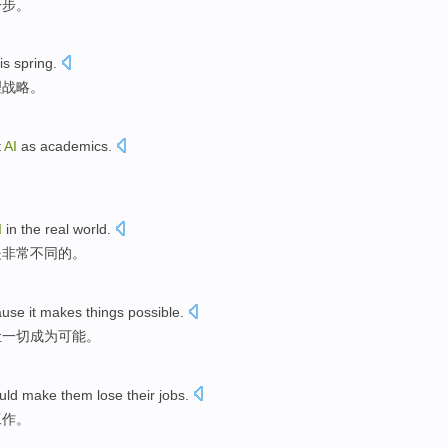
一步
。
is spring
.
理
战略
。
t
AI
as
academics
.
。
I
in the
real
world
.
是
非常
不同
的。
ause
it
makes
things
possible
.
让
一切
成为可能。
uld
make
them
lose their
jobs
.
工作
。