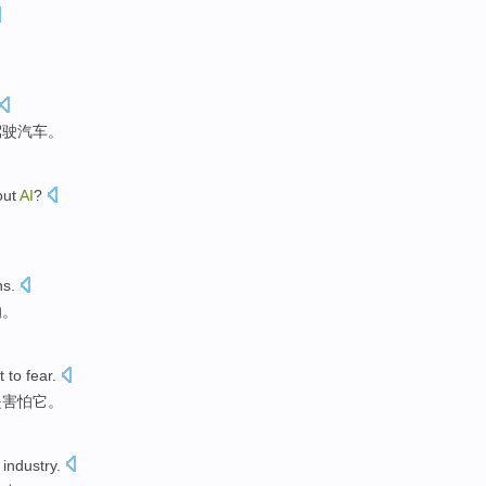
驾驶
汽车
。
out
AI
?
ns
.
响
。
t
to fear
.
是
害怕
它。
industry
.