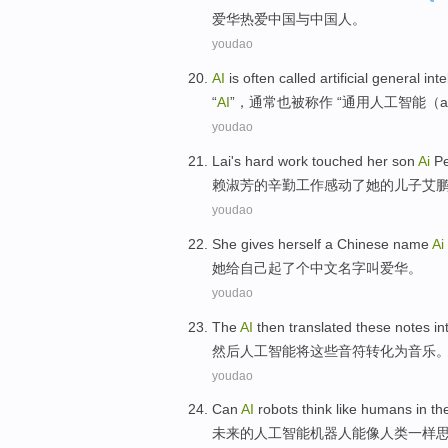
爱
华热爱中国与中国人。
youdao
A
I
is often called artificial general inte
“
AI
”，通常也被称作 “通用人工智能（artificia
youdao
L
ai's hard work touched her son
Ai
Pe
赖
淑芳的辛勤工作感动了她的儿子艾
youdao
S
he gives herself a Chinese name
Ai
她
给自己起了个中文名字叫爱华。
youdao
T
he
AI
then translated these notes in
然
后人工智能将这些音符转化为音乐
youdao
C
an
AI
robots think like humans in th
未
来的人工智能机器人能像人类一样