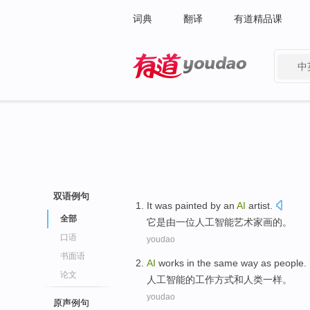
词典
翻译
有道精品课
中
有道 - 网易旗下搜索
双语例句
It
was
painted
by
an
AI
artist
.
全部
它
是
由
一位
人工智能
艺术家画
的。
口语
youdao
书面语
AI
works
in the
same
way
as
people
.
论文
人工智能
的
工作
方式
和
人类
一样
。
youdao
原声例句