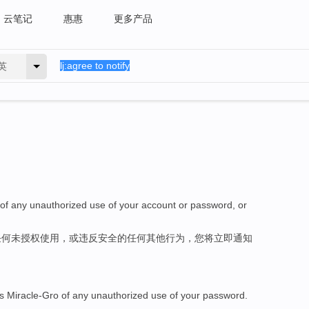
云笔记
惠惠
更多产品
英
of
any
unauthorized
use
of
your
account
or
password
, or
任何
未授权
使用
，或
违反
安全
的任何
其他
行为，您将
立即
通知
s Miracle-Gro
of
any
unauthorized
use
of
your
password
.