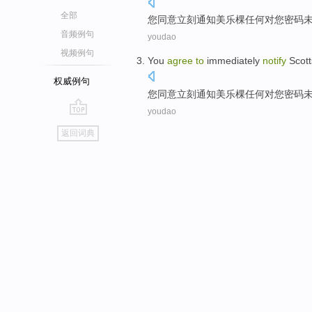
全部
您
同意
立刻
通知
美乐
棵
任何
对
您
密码
音频例句
youdao
视频例句
You
agree
to
immediately
notify
Scott
权威例句
您
同意
立刻
通知
美乐
棵
任何
对
您
密码
youdao
go
返回词典
top