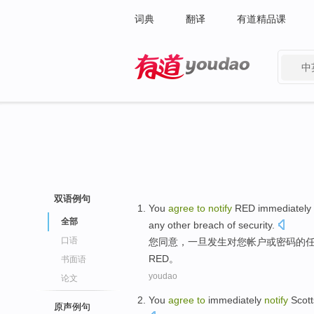
词典
翻译
有道精品课
中
有道 - 网易旗下搜索
双语例句
You
agree
to
notify
RED
immediately
全部
any
other
breach
of
security
.
口语
您
同意
，一旦发生
对
您
帐户
或
密码
的
RED
。
书面语
youdao
论文
You
agree
to
immediately
notify
Scott
原声例句