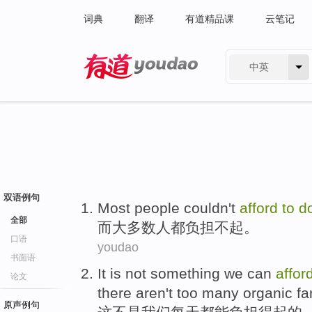
词典
翻译
有道精品课
云笔记
中英
有道 - 网易旗下搜索
双语例句
Most
people
couldn't
afford
to
d
全部
而大多数
人
都
负担不起
。
口语
youdao
书面语
It
is
not something
we
can
affor
论文
there aren't
too many
organic
fa
原声例句