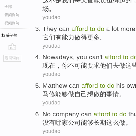
这
不是
我们
每天
都
能
负担
得起的
全部
场。
音频例句
youdao
视频例句
They
can
afford
to
do
a lot
more
权威例句
它们
有
能力
做
得更多。
youdao
go
Nowadays
,
you
can
't
afford
to
d
返回词典
top
现在
，
你
不
可能
要求他们
去
做
这
youdao
Matthew
can
afford
to
do
his ow
马修
能够
做
自己
想
做的事情。
youdao
No
company
can
afford
to
do
th
没有
哪家公司
能够
长期这么
做
。
youdao