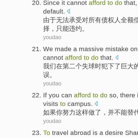
Since
it cannot
afford
to
do
that,
default
.
由于
无法
承受
对
所有债权人全额
择
，只能
违约
。
youdao
We
made a
massive
mistake
on
cannot
afford
to
do
that
.
我们
在
第二
个
失球
时犯下
了
巨大
误。
youdao
If
you
can
afford
to
do
so
, there
visits
to
campus
.
如果
你
努力
这样
做了，
并
不能
替
youdao
To
travel
abroad
is
a
desire
Sha