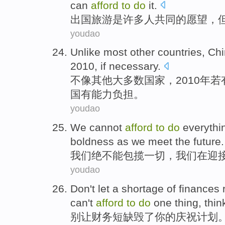
can
afford
to
do
it
.
出国
旅游
是
许多
人
共同
的
愿望
，
youdao
Unlike
most
other
countries
,
Chi
2010,
if
necessary
.
不
像
其他
大多数
国家
，2010年
若
国
有
能力
负担。
youdao
We
cannot
afford
to
do
everythi
boldness
as
we
meet the
future
.
我们
绝不
能
包揽
一切
，我们在
迎
youdao
Don't
let
a
shortage
of
finances
can't
afford
to
do
one thing,
thin
别
让
财务
短缺
毁了
你
的
庆祝
计划