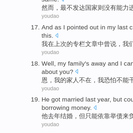
然而
，
最
不
发达
国家则
没有
能力
youdao
And as
I
pointed out
in
my last 
this.
我
在
上次
的专栏文章中曾说，
我
youdao
Well
,
my
family
's away
and
I
can
about
you
?
恩
，
我
的
家人
不在
，
我
恐怕
不能
youdao
He
got married
last year
,
but
cou
borrowing
money.
他
去年
结婚
，
但
只能
依靠
举债来
youdao