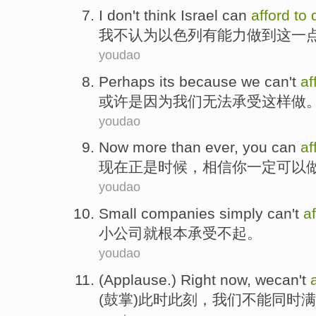
I
don't
think
Israel
can
afford
to
我
不
认为
以色列
有
能力
做到
这一
youdao
Perhaps
its because
we
can't
af
或许
是因为
我们
无法
承受
这样
做
youdao
Now
more than ever
,
you
can
af
现在
正是
时候，相信
你
一定
可以
youdao
Small
companies
simply
can't
a
小
公司
就根本
承受
不起。
youdao
(
Applause
.)
Right now
, wecan
't
(
鼓掌
)此时
此刻
，我们
不能
同时
满