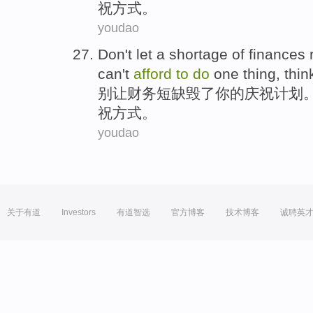
祝方式。
youdao
Don't
let
a
shortage
of
finances
can't
afford
to
do
one thing,
thin
别
让
财务
短缺
毁了
你
的
庆祝
计划
祝方式。
youdao
关于有道
Investors
有道智选
官方博客
技术博客
诚聘英