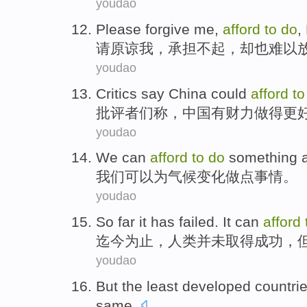
youdao
Please
forgive
me
,
afford
to
do
,
请
原谅
我
，
承担
不起，
却也
难以
youdao
Critics
say
China
could
afford
t
批评者们
称
，
中国
有
财力
做
得
更
youdao
We
can
afford
to
do
something
a
我们
可以
为
气候
变化
做
点
事情。
youdao
So far
it
has failed
.
It
can
afford
迄今
为止，人类
并未
取得成功，
youdao
But
the least
developed
countri
same
.