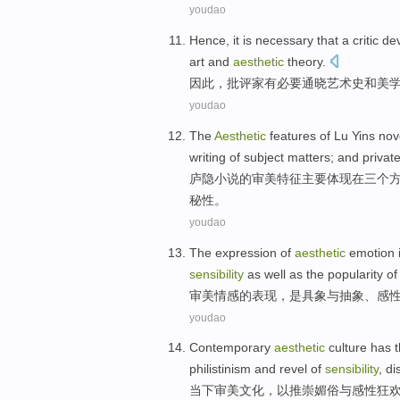
youdao
Hence
,
it is necessary
that a
critic
de
art
and
aesthetic
theory
.
因此
，
批评家
有
必要
通晓
艺术史
和
美
youdao
The
Aesthetic
features
of
Lu Yins
nov
writing of
subject matters
; and
privat
庐隐
小说
的
审美
特征
主要体现
在
三个
秘性
。
youdao
The
expression
of
aesthetic
emotion
sensibility
as well as the
popularity
o
审美
情感
的
表现
，
是
具象
与
抽象
、
感
youdao
Contemporary
aesthetic
culture
has t
philistinism
and
revel
of
sensibility
,
di
当下
审美
文化
，以推崇
媚俗
与
感性狂