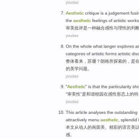
youdao
Aesthetic
critique
is
a
judgement
fusi
the
aesthetic
feelings
of
artistic
works
审美
批评
是
一种
融合
感性
与
理性
的
判
youdao
On the whole
what langer
explores
a
categores
of
artistic
forms
artistic
dis
整体
看来，
苏珊
？朗格
所探索
的
，
是
的
美学
问题
。
youdao
"
Aesthetic
"
is
that
the
particularity
sh
“
审美性
”
是
和谐
校园
在
感性
形态
上
的
特
youdao
This article
analyses
the outstanding
attractively menu
aesthetic
,
splendid
本文
从动人的
画面
美
、
精彩的
语言
美
感
。