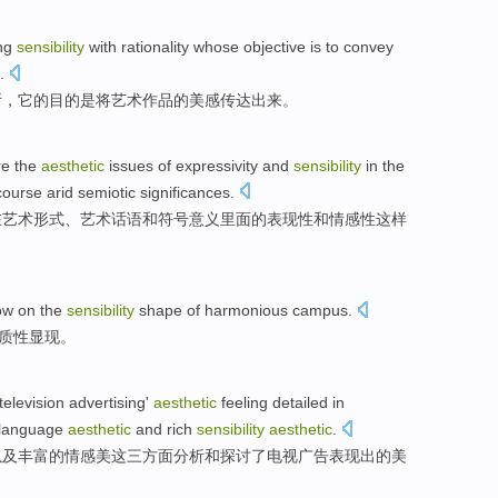
ng
sensibility
with
rationality
whose
objective
is
to
convey
.
断
，
它
的
目的
是
将
艺术
作品
的
美感
传达出来
。
re
the
aesthetic
issues
of
expressivity
and
sensibility
in
the
course arid
semiotic
significances
.
在
艺术
形式
、艺术
话语
和
符号
意义里面的
表现性
和
情感性
这样
ow
on
the
sensibility
shape
of
harmonious
campus
.
质
性
显现
。
television
advertising
'
aesthetic
feeling
detailed in
language
aesthetic
and
rich
sensibility
aesthetic
.
以及
丰富
的
情感
美这三方面
分析和探讨了
电视
广告
表现出
的
美