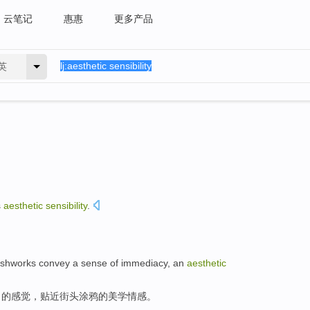
云笔记
惠惠
更多产品
英
s
aesthetic
sensibility
.
ushworks
convey
a
sense
of immediacy,
an
aesthetic
当的
感觉
，贴近
街头涂鸦
的
美学
情感
。