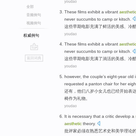
youdao
全部
These
films
exhibit a
vibrant
aestheti
音频例句
never
succumbs
to
camp
or
kitsch
.
视频例句
这些
早期电影
充满了
鲜活
的
美感
、冷
youdao
权威例句
These
films
exhibit a vibrant
aestheti
never
succumbs
to
camp
or
kitsch.
go
返回词典
这些
早期电影
充满了淌活的
美感
、冷
top
youdao
however
, the couple’s
eight-year
old
requested
a
panton
chair
for
her
eigh
还有
，他们
八
岁
小女儿也已经
开始
表
椅
作为
礼物。
youdao
It is
necessary
that a critic
develop
a
aesthetic
theory
.
批评家
必须
在
熟悉
艺术史
和
美学
理论