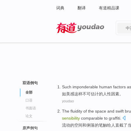
词典
翻译
有道精品课
中
有道 - 网易旗下搜索
双语例句
Such imponderable
human
factors
a
全部
如
美感这样不可估计的
人性
因素
。
口语
youdao
书面语
The
fluidity
of
the
space
and
swift br
论文
sensibility
comparable to
graffiti
.
流动
的
空间
和
俐
落的
笔触给人
直截了
原声例句