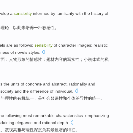
velop
a
sensibility
informed by familiarity with
the
history of
学
理论，以此来
培养
一种
敏感性
。
els
are
as follows:
sensibility
of
character
images
; realistic
eness
of novels styles.
方面：
人物
形象
的
情感性；
题材
内容的写实性；小说体式的
私
is
the units of
concrete
and
abstract
,
rationality
and
f
society
and
the
difference
of
individual
.
性
与
理性
的有机统一，是
社会
普遍性
和
个体
差异性
的统一。
he following
most
remarkable
characteristics
: emphasizing
sdaining
elegance
and
rational
depth
.
欢
、
蔑视
高雅
与
理性
深度
为其
最
显著的
特征
。