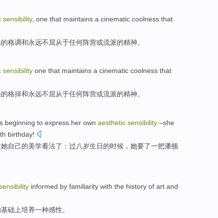
c
sensibility
, one that maintains a cinematic coolness that
酷的格调和
永远
不
屈从
于任何
阵营
或
流派的精神。
c
sensibility
one that maintains a cinematic coolness that
酷的格掉和
永远
不
屈从
于任何
阵营
或流派的精神。
is
beginning to
express
her
own
aesthetic
sensibility
–
she
th
birthday
!
达
她
自己的
美学
看法了：过
八
岁
生日
的时候，
她
要
了一
把
潘
顿
sensibility
informed
by
familiarity with
the history
of
art
and
的
基础上
培养
一
种
感性
。