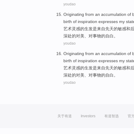
youdao
Originating
from
an
accumulation
of
b
birth of
inspiration
expresses
my stat
艺术
灵感
的
生发
是
来自
先天
的
敏感
和
深处的对美、
对
事物的自白。
youdao
Originating
from
an
accumulation
of
b
birth of
inspiration
expresses
my stat
艺术
灵感
的
生发
是
来自
先天
的
敏感
和
深处的对美、
对
事物的自白。
youdao
关于有道
Investors
有道智选
官