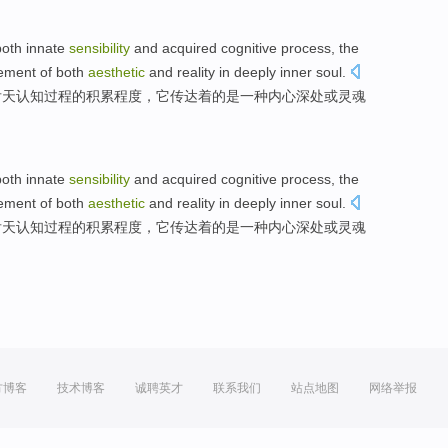
oth
innate
sensibility
and
acquired
cognitive
process
,
the
ement of both
aesthetic
and reality
in deeply
inner
soul
.
后天
认知
过程
的
积累程度
，它
传达
着
的
是
一
种内心深处或灵魂
oth
innate
sensibility
and
acquired
cognitive
process
,
the
ement of both
aesthetic
and reality
in deeply
inner
soul
.
后天
认知
过程
的
积累程度
，它
传达
着
的
是
一
种内心深处或灵魂
方博客
技术博客
诚聘英才
联系我们
站点地图
网络举报