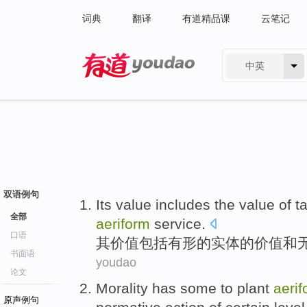
词典
翻译
有道精品课
云笔记
中英
有道 - 网易旗下搜索
双语例句
Its
value
includes
the
value
of
t
全部
aeriform
service
.
口语
其
价值
包括
有形
的
实体的价值
和
书面语
youdao
论文
Morality
has
some
to
plant
aeri
原声例句