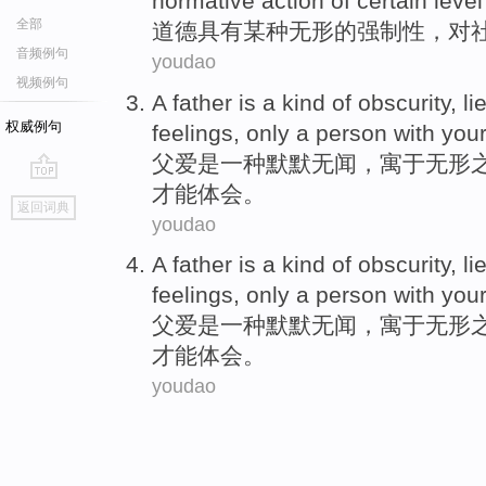
normative
action
of
certain
level
全部
道德
具有
某种
无形
的
强制性
，
对
音频例句
youdao
视频例句
A father
is
a
kind
of
obscurity
, l
权威例句
feelings
,
only
a
person
with your
父爱
是
一
种
默默无闻
，寓于
无形
才
能
体会。
go
返回词典
top
youdao
A father
is
a
kind
of
obscurity
, l
feelings
,
only
a
person
with your
父爱
是
一
种
默默无闻
，寓于
无形
才
能
体会。
youdao