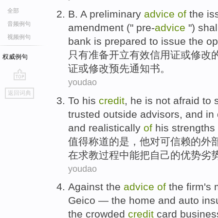
全部
B. A preliminary
advice
of
the i
音频例句
amendment
(" pre-
advice
") sha
视频例句
bank is
prepared
to issue the o
只有
准备
开立有效
信用证
或
修改
权威例句
证或修改预先
通知书
。
youdao
go
返回词典
top
To his
credit
,
he
is not afraid
to
trusted
outside
advisors
,
and
in
and realistically
of
his
strengths
值得称道
的
是，
他
对
可信赖
的
外
在
求教过程中能把
自己
的
优势
劣
youdao
Against
the
advice
of
the
firm
's
Geico
— the
home
and
auto
ins
the
crowded
credit
card
busines