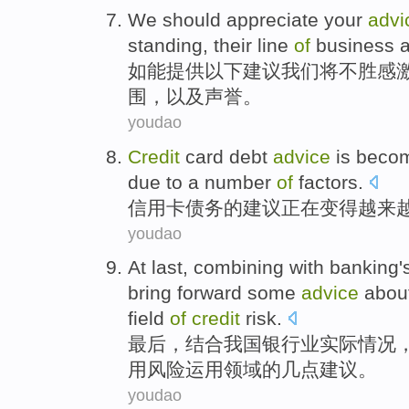
We
should appreciate your
advi
standing
,
their
line
of
business
如能提供以下建议
我们
将
不胜感
围
，
以及
声誉。
youdao
Credit
card
debt
advice
is beco
due to
a
number
of
factors
.
信用卡
债务
的
建议
正在
变得
越来
youdao
At last
,
combining with
banking
'
bring forward
some
advice
abou
field
of
credit
risk
.
最后
，
结合
我国银行业
实际
情况
用
风险
运用
领域
的
几点
建议。
youdao