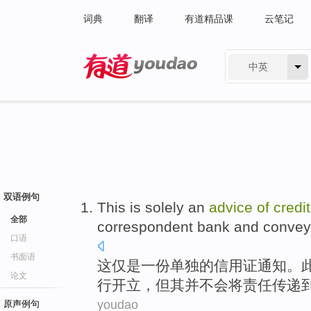
词典
翻译
有道精品课
云笔记
中英
有道 - 网易旗下搜索
双语例句
This
is
solely
an
advice
of
credit
全部
correspondent bank and
convey
口语
书面语
这
仅
是
一
份单独
的
信用证
通知
。
论文
行
开立
，但其
并不
会将责任传递
youdao
原声例句