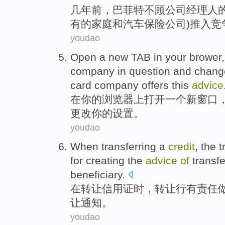
几年
前
，
巴菲特
不顾
公司
经理人
有
的
家庭
和
汽车
保险公司
)推
入
竞
youdao
Open
a
new
TAB
in
your
brower
company
in
question and
chang
card
company
offers this
advice
在
你
的
浏览器
上
打开
一个
新
窗口
更改
你的
设置
。
youdao
When
transferring
a
credit
, the 
for creating the
advice
of
transfe
beneficiary
.
在
转让
信用证
时，转让
行
有
责任
让
通知
。
youdao