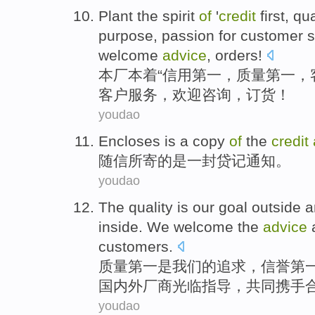
Plant the
spirit
of
'
credit
first
,
qua
purpose
,
passion
for
customer
s
welcome
advice
,
orders
!
本厂
本着
“
信用
第一
，
质量
第一，
客户
服务
，
欢迎
咨询
，
订货
！
youdao
Encloses
is
a copy
of
the
credit
随信所寄
的
是
一封
贷
记通知
。
youdao
The
quality
is
our
goal
outside
a
inside.
We
welcome
the
advice
customers.
质量
第一
是
我们
的
追求
，
信誉
第
国内外
厂商光临
指导
，
共同携手
youdao