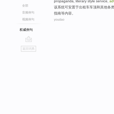
propaganda
,
literary style
service
,
ad
全部
该
系统
可
安置
于
出租车
车顶
和
其他
各
音频例句
指南
等
内容
。
视频例句
youdao
权威例句
go
返回词典
top