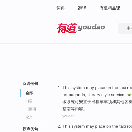
词典
翻译
有道精品课
中
有道 - 网易旗下搜索
双语例句
This
system
may
place
on
the taxi
ro
全部
propaganda
,
literary style
service
,
ad
口语
该
系统
可
安置
于
出租车
车顶
和
其他
各
指南
等
内容
。
书面语
youdao
论文
This
system
may
place
on
the taxi
ro
原声例句