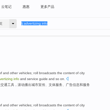
云笔记
惠惠
更多产品
英
of
and
other
vehicles
;
roll
broadcasts
the
content
of
city
vertizing
info
and service
guide
and so on
.
类交通工具
，
滚动
播出
城市
宣传
、
文体
服务
、
广告
信息
和服务
of
and
other
vehicles
;
roll
broadcasts
the
content
of
city