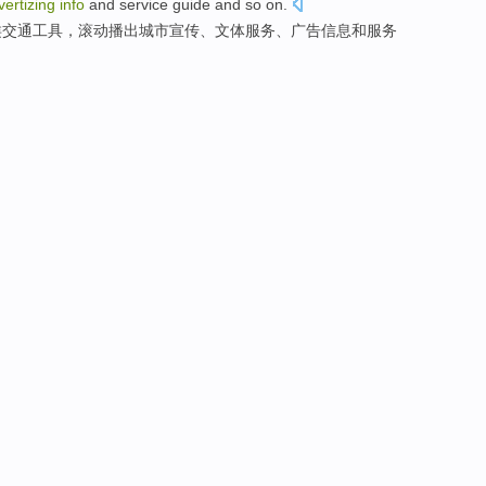
vertizing
info
and service
guide
and so on
.
类交通工具
，
滚动
播出
城市
宣传
、
文体
服务
、
广告
信息
和服务