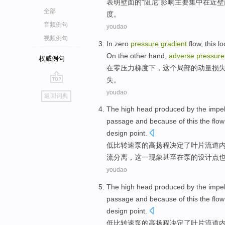
表明
壁面
的
“
阻尼
”
影响
主要
集中
在
近壁面
全部
度。
音频例句
youdao
视频例句
In
zero
pressure
gradient
flow,
this
lo
On
the
other hand,
adverse
pressure
权威例句
在
零
压力
梯度
下，
这个
局部
的
动量
损
失。
go
youdao
返回词典
top
The
high
head produced by the
impel
passage
and because of
this the
flow
design
point
.
低比转速
泵
的
高
扬程决定了
叶片
流道
流
分离
，这一现象
甚至
在泵的
设计
点
youdao
The
high
head produced by the
impel
passage
and because of
this the
flow
design
point
.
低比转速
泵
的
高
扬程决定了
叶片
流道