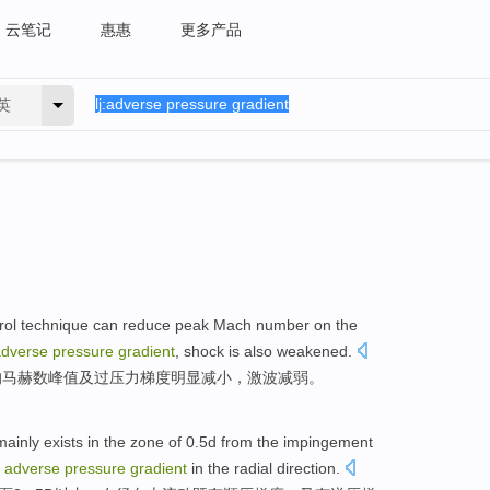
云笔记
惠惠
更多产品
英
rol
technique can
reduce peak
Mach
number on the
adverse
pressure
gradient
,
shock is
also weakened
.
的
马赫数
峰值
及
过
压力
梯度
明显
减小
，
激波
减弱
。
mainly
exists
in
the zone of 0.5
d
from the
impingement
adverse
pressure
gradient
in the
radial direction
.