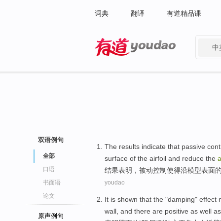
词典
翻译
有道精品课
中
有道 - 网易旗下搜索
双语例句
The results
indicate that
passive
cont
全部
surface
of
the airfoil
and
reduce
the
口语
结果
表明
，
被动
控制
使得沿模型
表面
书面语
youdao
论文
It is
shown
that
the
"
damping
"
effect
wall,
and
there are
positive as well as
原声例句