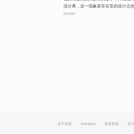
流
分离
，这一现象
甚至
在泵的
设计
点
youdao
关于有道
Investors
有道智选
官