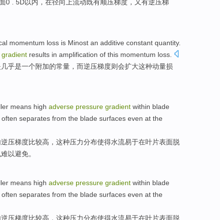
0 . 5
D
以内，在
径向
上流动
既有
顺
压
梯度
，
又
有
逆
压梯
cal
momentum
loss
is
Minost
an
additive
constant
quantity.
gradient
results in
amplification
of
this
momentum loss.
失
几乎
是
一个
附加
的
常量
，而
逆
压
梯度则会
扩大
这种
动量损
ler
means high
adverse
pressure
gradient
within
blade
often
separates from
the
blade
surfaces
even
at
the
内
逆
压
梯度
比较高，
这种
压力分布使得
水流
易于
在
叶片
表面
脱
也难以避免。
ler
means high
adverse
pressure
gradient
within
blade
often
separates from
the
blade
surfaces
even
at
the
内
逆
压
梯度
比较高，
这种
压力分布使得
水流
易于
在
叶片
表面
脱