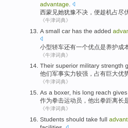
advantage
.
西蒙
见
她
犹豫不决
，便趁机占尽
《牛津词典》
A
small
car
has
the added
adva
小型
轿车
还有
一个
优点
是养护
成
《牛津词典》
Their
superior
military
strength
g
他们
军事
实力
较强
，
占有
巨大优
《牛津词典》
As a
boxer
,
his
long
reach give
作为
拳击
运动员，
他
出拳距离
长
《牛津词典》
Students
should
take full
advan
facilities
.