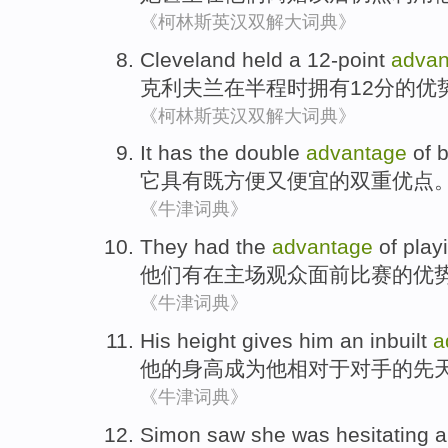
《柯林斯英汉双解大词典》
Cleveland
held
a 12-point
advan
克利
夫兰
在半程时
拥有
12分的优
《柯林斯英汉双解大词典》
It
has
the
double
advantage
of
b
它
具有
既
方便
又
便宜
的
双重
优点
《牛津词典》
They
had
the
advantage
of
play
他们
有
在
主场
观众面前
比赛
的
优
《牛津词典》
His
height gives
him
an inbuilt
a
他
的
身高
成为
他
相对于对手的
先
《牛津词典》
Simon
saw
she
was hesitating
a