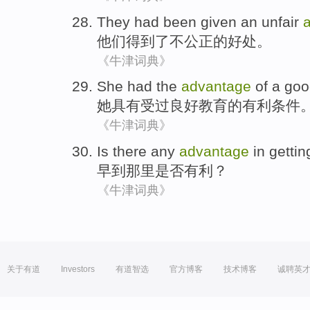
They
had been given
an
unfair
他们
得到
了
不公正
的好处。
《牛津词典》
She
had the
advantage
of
a
goo
她
具有受过
良好
教育
的
有利
条件
《牛津词典》
Is there any
advantage
in gettin
早
到
那里
是否
有利
？
《牛津词典》
关于有道
Investors
有道智选
官方博客
技术博客
诚聘英