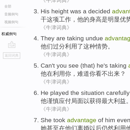
《牛津词典》
全部
His
height was
a
decided
advan
音频例句
干
这项
工作，
他
的
身高
是
明显
优
视频例句
《牛津词典》
权威例句
They
are taking undue
advanta
他们
过分
利用
了
这种情势。
go
《牛津词典》
返回词典
top
Can't
you
see (that)
he
's taking
他
在
利用
你
，
难道
你看不出来？
《牛津词典》
He
played the
situation
carefully
他
谨慎应付
局面
以
获得
最大利益
《牛津词典》
She
took
advantage
of
him
eve
她
甚至
在
他们
离婚
以后仍然
利用