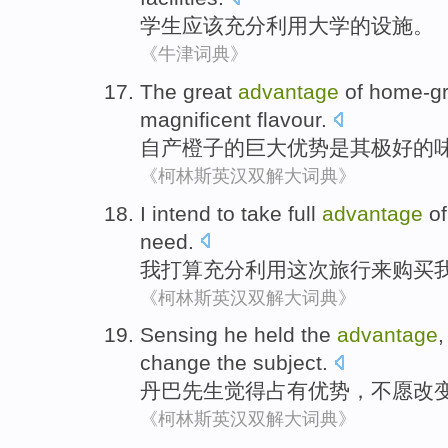
学生
应该
充分
利用
大学
的
设施
。
《牛津词典》
The
great
advantage
of
home-g
magnificent
flavour
.
自产
橙子
的
巨大
优势
是
其
极好的
《柯林斯英汉双解大词典》
I
intend to
take full
advantage
of
need
.
我
打算
充分
利用
这次
旅行
来
购买
《柯林斯英汉双解大词典》
Sensing he held the
advantage
change
the
subject
.
丹
巴
先生
觉得占有
优势
，不
愿
改
《柯林斯英汉双解大词典》