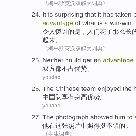
《柯林斯英汉双解大词典》
It is surprising
that it
has taken
advantage
of
what is
a
win-win
令人
惊讶的是，
人们
花
了
那么
长
起来。
《柯林斯英汉双解大词典》
Neither
could get an
advantage
.
双方都不
占优势。
youdao
The Chinese
team
enjoyed
the
中国队
享有
身高
优势
。
youdao
The
photograph
showed
him
to
他
在
这
张照片中照得挺
不错的。
《牛津词典》