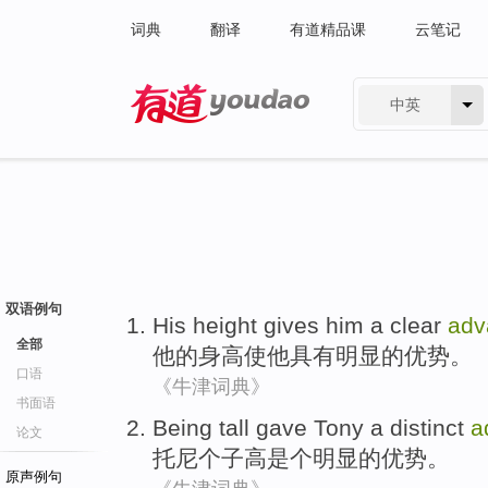
词典
翻译
有道精品课
云笔记
中英
有道 - 网易旗下搜索
双语例句
His
height
gives
him
a clear
adv
全部
他
的
身高
使
他
具有
明显的优势。
口语
《牛津词典》
书面语
Being tall gave
Tony
a
distinct
a
论文
托尼
个子
高是个
明显的
优势。
原声例句