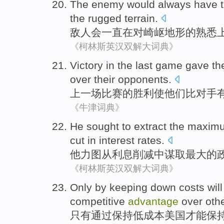
The enemy
would
always have
the
rugged
terrain
.
敌人
会
一直
在对
崎岖
地形
的
熟悉
《柯林斯英汉双解大词典》
Victory
in the
last
game
gave
th
over
their
opponents
.
上一
场
比赛
的
胜利
使
他们
比
对手
《牛津词典》
He
sought to
extract
the
maxim
cut
in
interest rates
.
他
力图
从
利息
削减
中谋取
最大
的
《柯林斯英汉双解大词典》
Only
by
keeping
down
costs
wil
competitive
advantage
over
oth
只有
通过
保持
低
成本
美国
才能
保