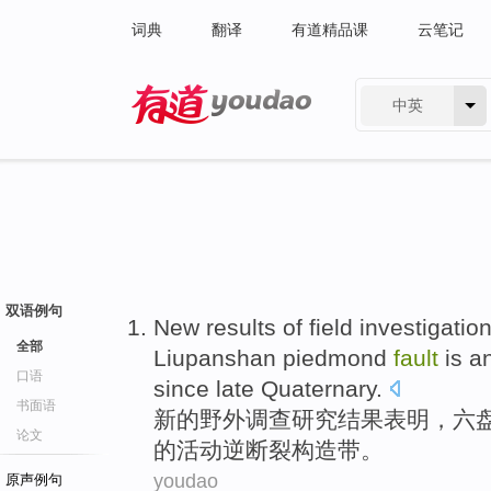
词典
翻译
有道精品课
云笔记
中英
有道 - 网易旗下搜索
双语例句
New
results
of
field
investigatio
全部
Liupanshan
piedmond
fault
is
a
口语
since
late Quaternary
.
书面语
新的
野外
调查研究
结果
表明
，
六
论文
的
活动
逆
断裂构造
带
。
youdao
原声例句