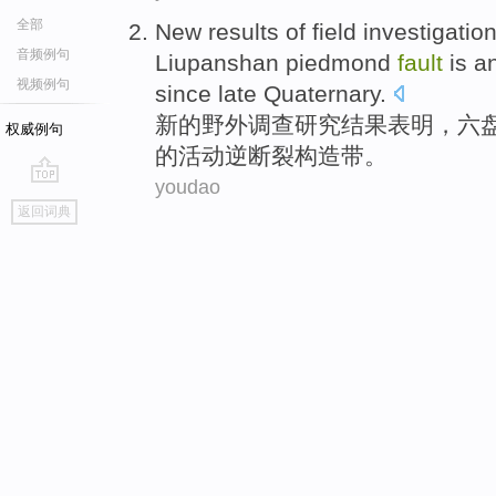
全部
New
results
of
field
investigatio
音频例句
Liupanshan
piedmond
fault
is
a
视频例句
since
late Quaternary
.
新的
野外
调查研究
结果
表明
，
六
权威例句
的
活动
逆
断裂构造
带
。
youdao
go
返回词典
top