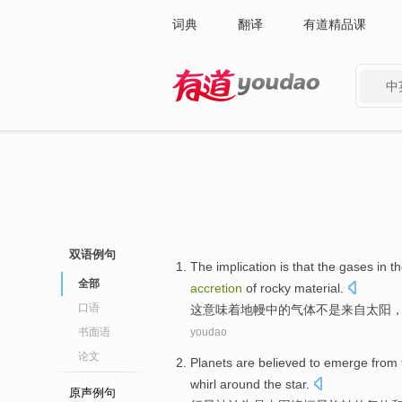
词典
翻译
有道精品课
中
有道 - 网易旗下搜索
双语例句
The
implication
is that the
gases
in
t
全部
accretion
of
rocky
material
.
口语
这
意味着
地幔
中的
气体
不是
来自
太阳
书面语
youdao
论文
Planets
are believed
to emerge
from
whirl
around the
star
.
原声例句