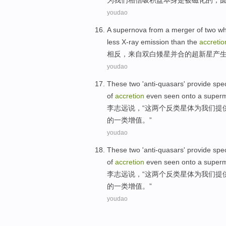
为我们
相信
吸
积
盘
本身
是
被
磁化
的
，
youdao
A supernova
from
a
merger
of
two
wh
less
X-ray
emission
than
the
accretio
相反，
来自
双
白矮星
并合
的
超新星
产
youdao
These
two
'
anti-quasars
'
provide
spec
of
accretion
even seen onto
a
superm
李志远
说，“
这
两个
反
类星体
为
我们
提
的一类增值。”
youdao
These
two
'
anti-quasars
'
provide
spec
of
accretion
even seen onto
a
superm
李志远
说，“
这
两个
反
类星体
为
我们
提
的一类增值。”
youdao