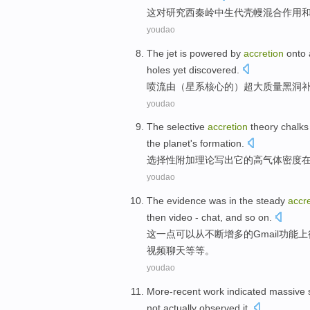
这
对
研究
西秦岭
中生代
壳
幔
混合
作用
youdao
The
jet
is
powered
by
accretion
onto
holes
yet discovered.
喷
流
由
（星系核心
的
）
超大
质量
黑洞
youdao
The selective
accretion
theory
chalks
the
planet
's
formation
.
选择性
附加
理论
写出
它
的
高
气体
密度
youdao
The
evidence was
in
the
steady
accr
then
video
-
chat
, and
so on
.
这
一点可以
从
不断
增多
的
Gmail
功能
上
视频
聊天
等等
。
youdao
More-recent
work
indicated
massive
not
actually
observed
it
.