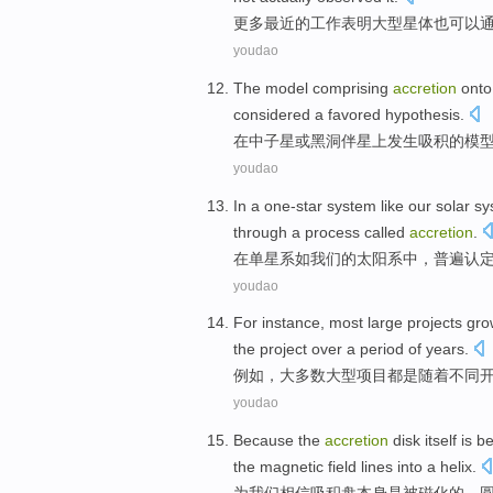
更多最近
的
工作
表明
大型
星体
也可以
youdao
The
model
comprising
accretion
onto
considered
a
favored
hypothesis.
在
中子星
或
黑洞
伴星上
发生吸
积
的
模
youdao
In
a one-star
system
like
our
solar s
through
a
process
called
accretion
.
在
单
星系
如
我们
的
太阳系
中，普遍认
youdao
For instance
,
most
large
projects
gro
the project over a period
of
years
.
例如
，
大多数
大型
项目
都是
随着
不同
youdao
Because
the
accretion
disk
itself
is
be
the
magnetic field lines
into a
helix
.