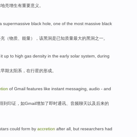
和
地壳
增生
有
重要
意义
。
 a
supermassive
black
hole
,
one
of
the
most massive
black
补充（物质、能量），该黑洞
是
已知质量
最大
的
黑洞
之一
。
it
up to
high
gas
density
in
the early
solar system
,
during
在
早期
太阳系
，
在
行星
的
形成
。
etion
of
Gmail
features
like
instant
messaging
,
audio
-
and
得到印证，
如
Gmail
增加
了即时
通讯
、
音频
聊天
以及
后来
的
stars
could
form
by
accretion
after all,
but
researchers
had