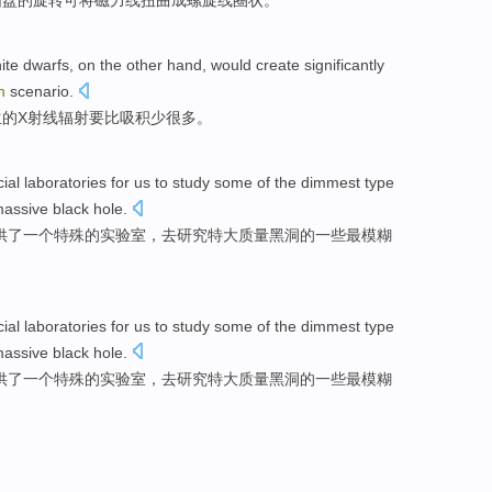
圆盘
的
旋转
可
将
磁力线
扭曲
成
螺旋线圈状。
ite dwarfs
, on
the
other hand, would
create
significantly
n
scenario.
生
的
X射线
辐射
要比
吸
积少很多。
ial
laboratories
for
us
to
study
some
of
the dimmest type
assive
black hole
.
供
了
一
个
特殊
的
实验室
，
去
研究
特大质量
黑洞
的
一些
最模糊
ial
laboratories
for
us
to
study
some
of
the dimmest type
assive
black hole
.
供
了
一
个
特殊
的
实验室
，
去
研究
特大质量
黑洞
的
一些
最模糊