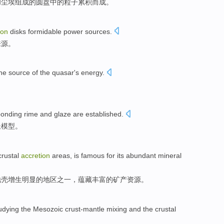
和
尘埃
组成的
圆盘
中的
粒子
累积而成。
ion
disks
formidable
power
sources
.
来源
。
he
source
of the
quasar
's
energy
.
ponding
rime
and glaze are
established
.
长
模型
。
crustal
accretion
areas
, is famous for its
abundant
mineral
地壳增生明显
的
地区
之一
，蕴藏丰富的矿产资源。
udying
the Mesozoic
crust-mantle
mixing
and
the crustal