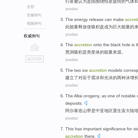
行星
被
认为是
由
围绕
恒星
旋转
的
气体
全部
youdao
音频例句
The
energy
release
can make
accret
视频例句
此
能量
释放
使
吸积
盘
成为巨大
能量
的
youdao
权威例句
The
accretion
onto the
black
hole
is
t
黑洞
吸
积
是
类星体
的
能量
来源
。
go
返回词典
youdao
top
The
two
ice
accretion
models
corres
建立了
对应
于霜
冰
和光冰
的
两种
冰
增
youdao
The Altai
orogeny
,
as
one
of
notable 
deposits
.
阿尔泰
造山带
是
中亚
地区
显
生宙大陆
youdao
This
has
important
significance
for
st
accretion
there.