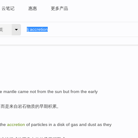
云笔记
惠惠
更多产品
英
he
mantle came
not
from
the sun
but
from
the
early
，
而是
来自
岩石
物质
的
早期
积累
。
the
accretion
of
particles
in
a
disk
of
gas
and
dust
as they