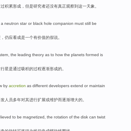
通过
积累
形成
，
但是
研究者
还
没有
真正
观察到
这一天象。
a
neutron star
or
black hole
companion
must
still
be
型
，
仍
应
看成是
一个
有价值
的假说。
ystem
, the leading theory as to how
the
planets
formed
is
定
行星
是
通过
吸积的
过程
逐渐
形成
的。
w by
accretion
as
different
developers
extend
or
maintain
开发人员
多年
对
其进行扩展
或
维护
而逐渐
增大
的
。
lieved
to be
magnetized
, the
rotation
of
the
disk
can
twist