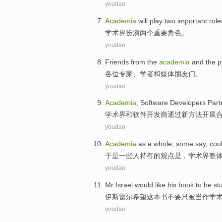
youdao
Academia
will
play
two
important
role
学术界
扮演
两个
重要
角色
。
youdao
Friends
from the
academia
and
the p
各位专家、
学者
和
媒体
朋友们
。
youdao
Academia
,
Software
Developers
Part
学术界
和
软件
开发商
通过
新
方法
开展
youdao
Academia
as a whole
,
some
say,
cou
于是
一些
人持有的观点是，
学术界
整
youdao
Mr Israel
would
like
his book
to
be
st
伊斯
雷尔
希望
这本
书不要只
被
当作学
youdao