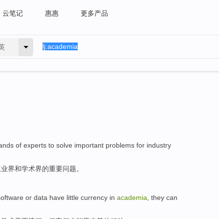
云笔记
惠惠
更多产品
英
ands of
experts
to
solve
important
problems
for industry
工业界
和
学术界的
重要
问题
。
software
or
data
have little
currency
in
academia
,
they
can