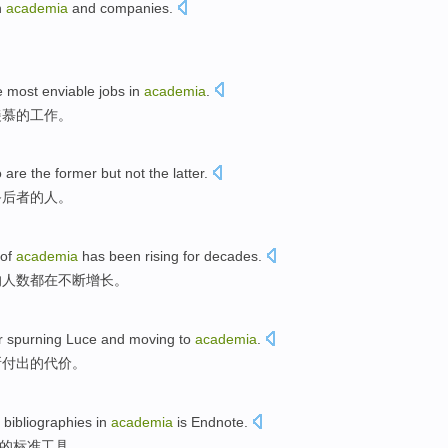
n
academia
and
companies
.
。
e most
enviable
jobs
in
academia
.
羡慕
的
工作
。
o
are
the former
but
not
the latter
.
备后者的
人
。
of
academia
has
been rising
for
decades
.
的
人数
都在
不断
增长。
r
spurning
Luce and
moving to
academia
.
所
付出
的
代价
。
 bibliographies
in
academia
is
Endnote
.
的
标准
工具
。