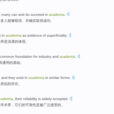
,
many
can
and
do
succeed
in
academia
.
许多人
能够
取得、
并
确实
取得
成功
。
n
in
academia
as evidence
of
superficiality
.
镜率
是
浅薄
的体现。
 common
foundation
for
industry
and
academia
.
供
通用
的
基础
。
, and they
exist
in
academia
in
similar
forms.
以
类似的
存在
。
cademia
,
their
reliability
is
widely
accepted
.
在
学术界
，
它们的
可靠性
是
被广泛
接受
的。