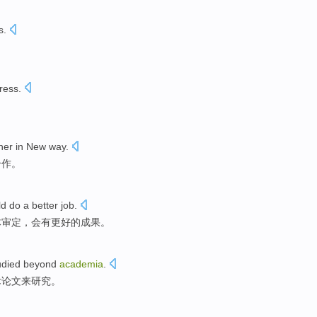
s
.
ress
.
ner
in
New
way
.
合作
。
ld
do
a
better
job
.
体
审定，
会
有
更好
的
成果
。
udied
beyond
academia
.
术论文
来
研究
。