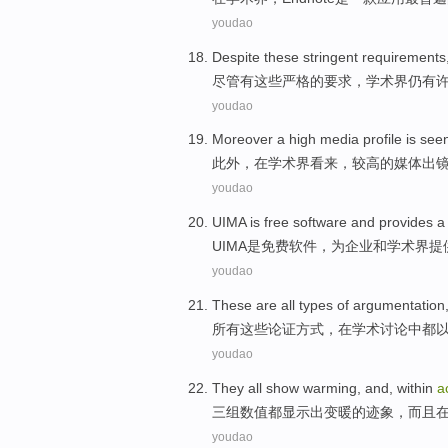
youdao
Despite
these
stringent
requirements
尽管有
这些
严格
的
要求
，
学术界
仍有
youdao
Moreover
a
high
media
profile
is
see
此外
，
在
学术界
看来，
较高
的
媒体
出
youdao
UIMA
is
free
software
and
provides
a
UIMA
是
免费
软件
，
为
企业
和
学术界
提
youdao
These
are
all
types of
argumentation
所有
这些
论证方式
，
在
学术
讨论中都
youdao
They all
show
warming
,
and
,
within
a
三组数值
都
显示出
变暖
的迹象，
而且
youdao