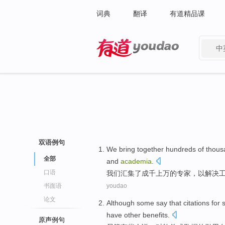
词典
翻译
有道精品课
中
有道 - 网易旗下搜索
双语例句
We
bring together
hundreds
of
thous
全部
and
academia
.
口语
我们
汇集
了成千
上万
的
专家
，
以
解决
书面语
youdao
论文
Although
some
say
that
citations
for
have
other
benefits
.
原声例句