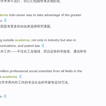
在
学术界
不
流行
，
但它们
也
能
带来
其他
好处
。
demia
mid-career
was
to take advantage
of the
greater
ns
.
原因
是
有更多
的
自由
来
选择
研究
课题
。
ng
outside
academia
,
not only
in
industry
but also
in
unications
,
and
patent law
.
之外
工作
——
不仅
在
工业领域
，
而且
还有
科学
政策
、
通信
和专
million
professional
social
scientists
from
all fields
in
the
de
academia
.
在
学术界内外
工作
的
专业
社会
科学家
有
近
50万名。
s
.