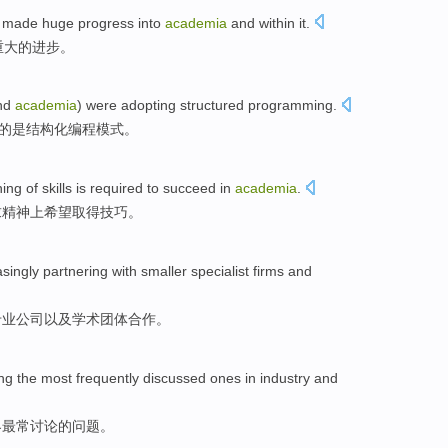
made huge
progress
into
academia
and within it.
重大
的
进步
。
nd
academia
)
were adopting
structured
programming.
的是
结构化
编程模式。
ning of
skills
is
required
to
succeed
in
academia
.
求
精神
上希望取得
技巧
。
asingly
partnering
with
smaller
specialist
firms
and
专业
公司
以及
学术团体
合作
。
ng
the most
frequently
discussed
ones in
industry
and
界
最
常
讨论
的问题。