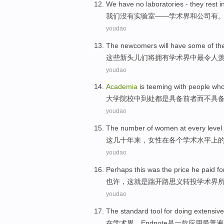
We
have no
laboratories
-
they rest i
我们
没有
实验室
——
学术界
和
公司
有
youdao
The newcomers
will
have
some
of
th
这些
新头儿们
将
拥有
学术界中
最
令人
youdao
Academia
is
teeming
with
people wh
大学院校
中
到处
都是
具备
前者
而
不具
youdao
The
number
of
women
at
every
level
这
几十年来，
女性
在
各个
学术
水平上
youdao
Perhaps
this
was
the
price
he
paid fo
也许
，
这
就是踹
开路
思
义转投
学术界
youdao
The
standard
tool
for doing extensive
在
学术界
，
Endnote
是
一款应用最普遍