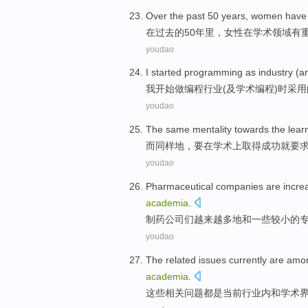
Over
the past
50
years
,
women
have
在
过去
的
50
年里
，
女性
在
学术
领域
有
youdao
I
started
programming
as
industry
(
a
我
开始做
编程
行业
(
及
学术
编程)时
采用
youdao
The
same
mentality
towards the lear
而
同样
地，要
在
学术上取得
成功
就
要
youdao
Pharmaceutical
companies
are
incre
academia
.
制药
公司
们
越来越多地
和
一些较小
的
youdao
The
related
issues
currently
are
amo
academia
.
这些
相关
问题
都是
当前
行业内
和
学术