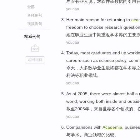
尽管
有些人
说
，
对
软件
或
数据
的
引用
全部
youdao
音频例句
Her
main
reason for
returning
to
aca
视频例句
freedom
to
choose
research
questio
她
在职业生涯中期
重返
学术界
的
主要
权威例句
youdao
Today
,
most
graduates
end up
worki
go
返回词典
careers
such
as
science
policy
,
comm
top
今天
，
大多数
毕业生
最终
都在
学术界
利法
等
职业
领域
。
youdao
As of
2005,
there were
almost half
a 
world
,
working
both inside and outsi
截至
2005年，
来自
世界
各个
领域
的
、
youdao
Comparisons
with
Academia
,
busines
与
学术
、
商业
领域的
比较
。