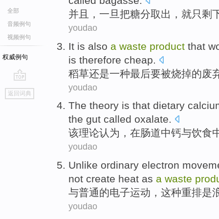
called
bagasse
.
全部
并且，
一旦
把糖分
取出，
就
只
剩
音频例句
youdao
视频例句
It
is also
a
waste
product
that
w
权威例句
is
therefore
cheap
.
稻草
还是
一种
最后
要
被
烧掉
的
废
youdao
go
返回词典
top
The
theory
is that
dietary
calciu
the
gut
called
oxalate
.
该
理论
认为，
在
肠道
中
钙
与
饮食
youdao
Unlike
ordinary
electron
movem
not
create
heat
as
a
waste
prod
与
普通的
电子
运动
，
这种
重排
是
youdao