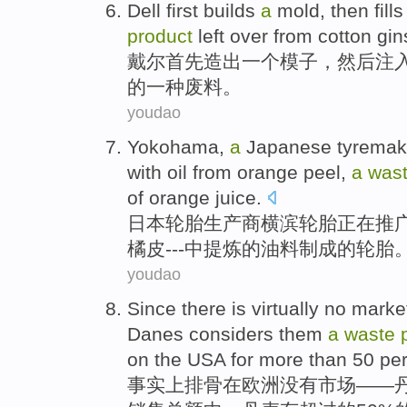
Dell
first
builds
a
mold
,
then
fill
product
left
over from
cotton
gin
戴尔
首先
造出
一
个
模子
，
然后
注
的一种
废料
。
youdao
Yokohama
,
a
Japanese
tyremak
with
oil
from
orange
peel
,
a
was
of
orange
juice
.
日本
轮胎
生产商横滨
轮胎
正在
推
橘
皮
---中提炼
的
油料
制成
的轮胎
youdao
Since there
is
virtually
no
marke
Danes
considers
them
a
waste
on
the USA
for more
than 50 pe
事实上排骨
在
欧洲
没有
市场
——