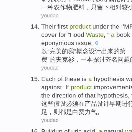
一种
农作物
肥料
，只
留下
相对
较
youdao
Their
first
product
under the
I
'M
cover for "
Food
Waste
, "
a
book
eponymous
issue
.
以“完美的
我
”
概念
设计出来的
第一
费
”的
夹克衫
，一本
探讨齐名
问题
youdao
Each of
these
is
a
hypothesis
w
against.
If
product
improvement
the direction of that hypothesis,
这些
假设
必须
在
产品
设计
早期
进
足
，
则
都是
白费力气
。
youdao
Buildup of
uric
acid,
a
natural
wa