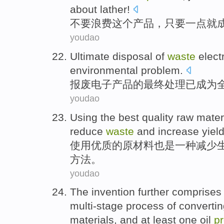
about
lather
!
不要
浪费
这个
产品
，
只要
一点
就
youdao
Ultimate
disposal
of
waste
elect
environmental
problem
.
报废
电子
产品
的
最终
处理
已
成为
youdao
Using
the best
quality
raw mater
reduce
waste
and
increase
yiel
使用
优质
的
原材料
也是
一种
减少
方法
。
youdao
The invention
further
comprises
multi-stage
process
of
convertin
materials
,
and
at least
one
oil
p