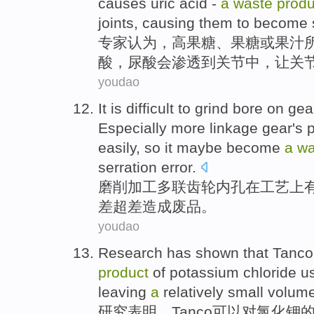
causes
uric
acid -
a
waste
produ
joints
, causing them to become
专家
认为
，
高
果糖
、果糖
或
果汁
酸
，尿酸会
渗透
到
关节
中，让关
youdao
It is
difficult
to
grind
bore
on
gea
Especially
more
linkage gear's 
easily
,
so it
maybe become
a
wa
serration
error
.
磨削
加工
多
联
齿轮
内
孔
在
工艺上
差
超差造成
废品
。
youdao
Research
has shown
that
Tanco
product
of
potassium
chloride us
leaving
a
relatively
small volum
研究
表明
，
Tanco
可以
对
氯化钾