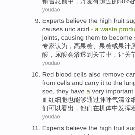
销售总额中，
丹麦
有
超过
的
50%
youdao
Experts
believe
the
high
fruit su
causes
uric
acid -
a
waste
produ
joints
, causing them to become
专家
认为
，
高
果糖
、果糖
或
果汁
酸
，尿酸会
渗透
到
关节
中，让
关
youdao
Red blood
cells
also
remove
ca
from cells and carry it to
the
lun
see
,
they
have
a
very
important
血红
细胞
也
能够
通过
肺
呼气
清除
们
可以
看出
，
他们
在
机体
中发挥
youdao
Experts
believe
the
high
fruit su