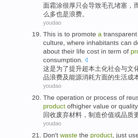
面
霜
涂
很
厚
只
会
导致
毛孔
堵塞
，
么多
也是
浪费。
youdao
This
is
to
promote
a
transparent
culture
,
where
inhabitants
can
d
about
their
life
cost
in
term
of
pr
consumption
.
这
是
为了
提升
超
本土化
社会
与
文
品
浪费
及
能源
消耗
方面
的
生活
成
youdao
The operation
or
process
of
reu
product
ofhigher
value
or
quality
回收废弃
材料
，
制造
价值
或
品质
youdao
Don't
waste
the
product
,
just
us