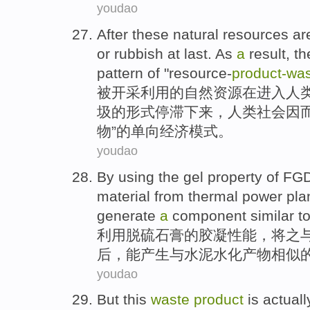
youdao
After
these
natural
resources
ar
or
rubbish
at
last
. As
a
result
, t
pattern
of
"
resource-
product-
was
被
开采利用的
自然
资源
在
进入
人
圾
的
形式
停滞下来，人类社会
因
物
”
的
单向
经济
模式
。
youdao
By using
the
gel
property
of
FGD
material from
thermal
power pla
generate
a
component
similar
t
利用
脱硫
石膏
的
胶
凝
性能
，将之
后，
能
产生
与
水泥
水化
产物
相似
youdao
But
this
waste
product
is actuall