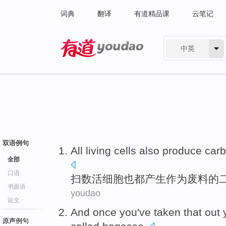
词典
翻译
有道精品课
云笔记
中英
有道 - 网易旗下搜索
双语例句
All
living
cells
also
produce
carb
全部
口语
扫数
活
细胞
也
都
产生
作为
废料
的
书面语
youdao
论文
And
once you
've
taken that out
原声例句