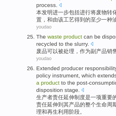
process
.
本
发明
进一步
包括
进行
将
废物
转
置
，
和
由
该
工艺得到的
至少
一种
youdao
The
waste
product
can
be
disp
recycled
to
the slurry
.
废品
可以
被
处理
，
作为
副产品
销
youdao
Extended
producer
responsibilit
policy
instrument,
which
extend
a
product
to
the post-consumpt
disposition
stage.
生产者
责任
延伸
制度
是
一项
重要
责任
延伸
到
其
产品
的整个
生命周
理和
再生利用
阶段
。