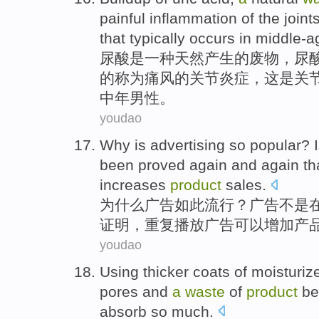
painful
inflammation
of
the
joint
that
typically
occurs
in
middle-a
尿酸
是
一
种
天然
产生
的
废物
，尿
的
称为
痛风
的
关节
炎症，这是
关
中年
男性
。
youdao
Why is
advertising
so
popular
?
been proved
again
and
again
th
increases
product
sales
.
为什么
广告
如此
流行
？广告
不是
证明
，
重复播放
广告
可以增加
产
youdao
Using
thicker
coats
of moisturiz
pores
and
a
waste
of
product
be
absorb
so
much
.