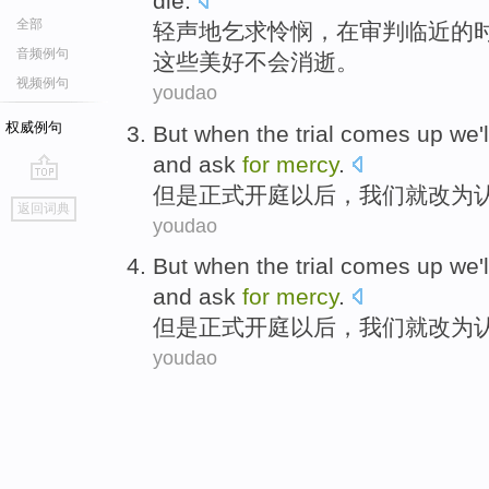
die
.
全部
轻声
地乞求怜悯，
在
审判
临近
的
音频例句
这些
美好
不会
消逝。
视频例句
youdao
权威例句
But
when
the trial
comes up
we
'
and
ask
for
mercy
.
但是
正式
开庭以后，
我们
就
改为
go
返回词典
top
youdao
But
when
the trial
comes up
we
'
and
ask
for
mercy
.
但是
正式
开庭以后，
我们
就
改为
youdao