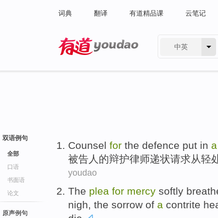
词典
翻译
有道精品课
云笔记
中英
有道 - 网易旗下搜索
双语例句
Counsel
for
the
defence
put in
全部
被告人
的
辩护
律师递状
请求
从轻
口语
youdao
书面语
The
plea
for
mercy
softly breat
论文
nigh
,
the
sorrow
of
a
contrite
hea
原声例句