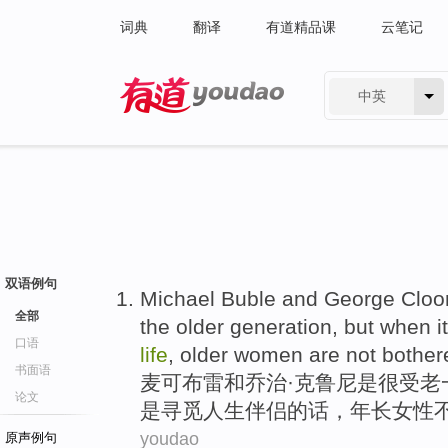
词典
翻译
有道精品课
云笔记
中英
有道 - 网易旗下搜索
双语例句
Michael Buble
and
George
Cloo
全部
the older generation,
but
when
i
口语
life
,
older
women
are not bother
书面语
麦
可布雷
和
乔治·
克鲁尼
是很受老
论文
是
寻觅
人生
伴侣
的话，
年长
女性
youdao
原声例句