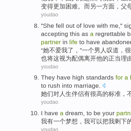
变得
更加困难。
而
另一方面，
父
youdao
"
She
fell out of
love
with
me
,"
si
accepting
this
as
a
regrettable
b
partner
in
life
to have
abandone
“
她
不爱
我
了，”
一个
男人
叹道
，
很
也将这
视为
配偶
离开
他的
正当
理
youdao
They
have
high
standards
for
a
to
rush
into
marriage
.
她们
对
人生
伴侣
有
很高
的
标准
，
youdao
I
have
a
dream
,
to be
your
part
我
有
一个
梦想
，
我
可以
把我
剩下
youdao