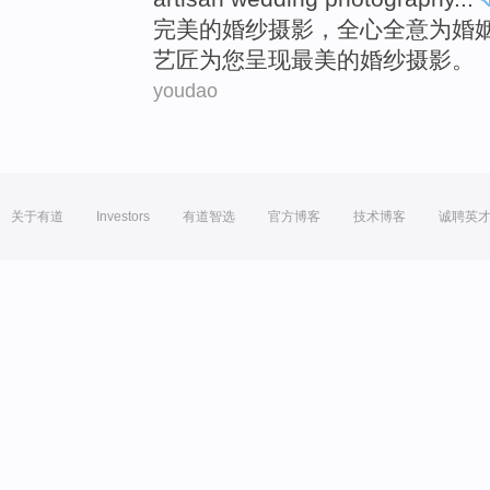
完美
的
婚纱
摄影
，
全心全意
为
婚
艺
匠
为
您
呈现
最美
的婚纱摄影。
youdao
关于有道
Investors
有道智选
官方博客
技术博客
诚聘英