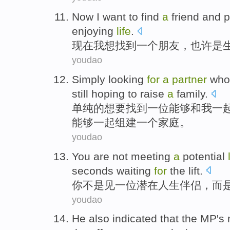
Now
I
want to
find
a
friend
and
p
enjoying
life
.
现在
我
想
找到
一个
朋友
，
也许
是
youdao
Simply
looking
for
a
partner
who 
still
hoping
to
raise
a
family.
单纯
的
想要
找到
一
位能够
和
我
一
能够
一起
组建
一个家庭。
youdao
You
are not
meeting
a
potential
seconds
waiting
for
the lift
.
你
不是
见
一位
潜在
人生
伴侣
，
而
youdao
He
also
indicated
that
the MP
's