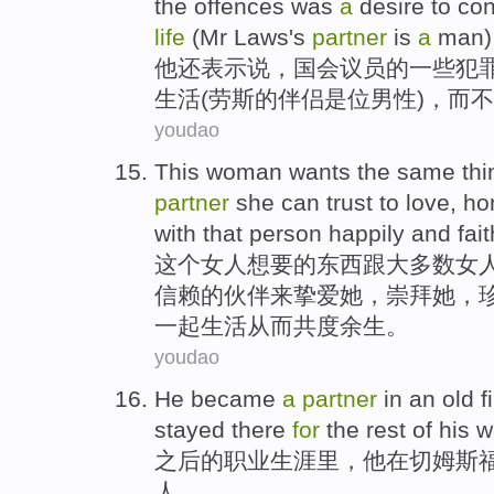
the
offences
was
a
desire
to
con
life
(
Mr
Laws's
partner
is
a
man
他
还
表示
说，
国会
议员
的
一些
犯
生活
(
劳斯
的
伴侣
是
位
男性
)，而
youdao
This
woman
wants
the
same
thi
partner
she
can
trust
to
love
,
ho
with
that person
happily
and fait
这个
女人
想要
的
东西
跟
大多数
女
信赖
的伙伴
来
挚爱
她
，
崇拜
她
，
一起生活
从而共度余生。
youdao
He
became
a
partner
in
an
old
f
stayed there
for
the rest
of
his w
之后
的
职业
生涯
里
，
他
在
切姆斯
人
。