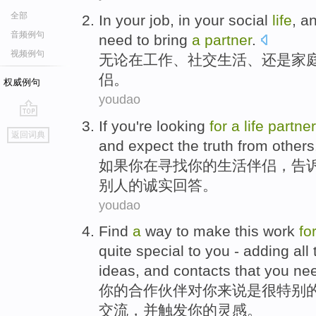
全部
In
your
job
, in your
social
life
, a
音频例句
need to
bring
a
partner
.
视频例句
无论
在
工作
、
社交
生活
、还是
家
侣
。
权威例句
youdao
If
you
're
looking
for
a
life
partner
go
返回词典
top
and
expect
the
truth
from others
如果
你
在
寻找
你的
生活
伴侣
，
告
别人
的
诚实
回答。
youdao
Find
a
way
to
make this
work
fo
quite
special
to
you
- adding
all
ideas, and
contacts
that you
ne
你
的
合作
伙伴
对
你
来说
是
很
特别
交流
，并触发你的灵感。