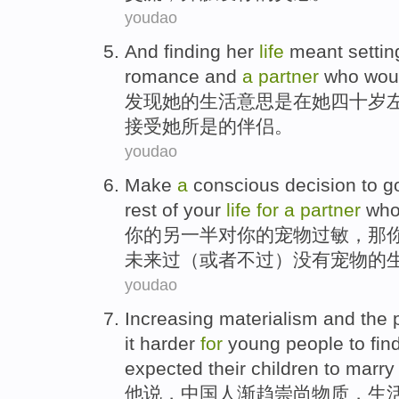
youdao
And
finding
her
life
meant
settin
romance
and
a
partner
who
wou
发现
她
的
生活
意思是
在
她
四十
岁
接受
她
所
是的
伴侣
。
youdao
Make
a
conscious
decision to
go
rest
of
your
life
for
a
partner
who
你
的
另一半
对你的
宠物
过敏
，
那
未来过（
或者
不过）没有宠物
的
youdao
Increasing
materialism
and
the
it harder
for
young
people to fin
expected
their children
to
marry
他
说，
中国人
渐趋崇尚物质
，
生