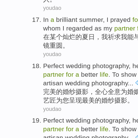
youdao
In
a
brilliant
summer
,
I
prayed
fo
whom
I
regarded as my
partner
在
某个
灿烂
的
夏日
，
我
祈求
我
能
镜重圆
。
youdao
Perfect
wedding
photography
,
h
partner
for
a
better
life
.
To
show
artisan
wedding photography...
完美
的
婚纱
摄影
，
全心全意
为
婚
艺
匠
为
您
呈现
最美
的婚纱摄影。
youdao
Perfect
wedding
photography
,
h
partner
for
a
better
life
.
To
show
artisan
wedding photography...