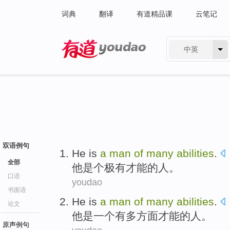
词典
翻译
有道精品课
云笔记
中英
有道 - 网易旗下搜索
双语例句
He
is
a
man
of
many
abilities
.
全部
他
是个
极
有才能
的
人
。
口语
youdao
书面语
He
is
a
man
of
many
abilities
.
论文
他
是
一个
有
多方面
才能
的
人
。
原声例句