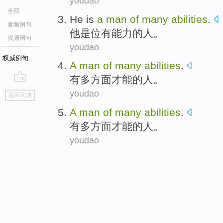
youdao
全部
He
is
a
man
of
many
abilities
.
音频例句
他
是
位
有
能力
的
人。
视频例句
youdao
权威例句
A
man
of
many
abilities
.
有
多方面
才能
的
人
。
go
youdao
返回词典
top
A
man
of
many
abilities
.
有
多方面
才能
的
人
。
youdao