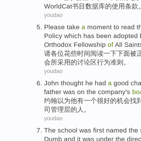
WorldCat
书目
数据库
的使用
条款
youdao
Please
take
a
moment
to
read
t
Policy which
has
been
adopted 
Orthodox Fellowship
of
All Sain
请各位
花
些
时间
阅读一下
下面
被
会
所
采用
的
讨论
区
行为
准则
。
youdao
John
thought
he
had
a
good
ch
father
was
on
the company
's
bo
约翰
以为
他
有
一个
很好的
机会
找
司管理层的人。
youdao
The
school
was
first
named
the
Dumb and it was under the dire