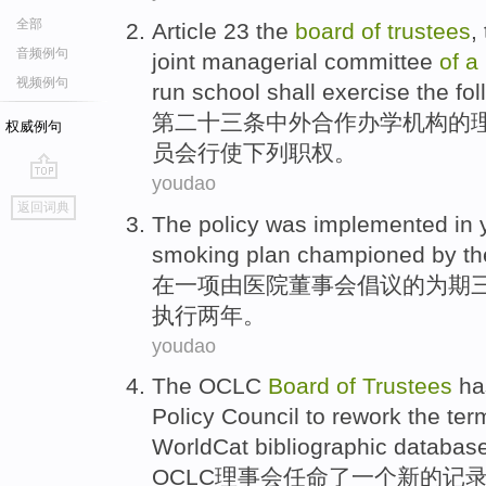
全部
Article 23
the
board
of
trustees
,
音频例句
joint
managerial
committee
of
a
视频例句
run school
shall exercise
the fo
第二十三
条
中外合作
办学
机构
的
权威例句
员会
行使
下列
职权
。
youdao
go
返回词典
top
The policy was
implemented
in
smoking
plan
championed
by
th
在
一
项
由
医院
董事会倡议
的
为期
执行
两
年。
youdao
The OCLC
Board
of
Trustees
ha
Policy
Council
to rework the
ter
WorldCat
bibliographic
databas
OCLC
理事会
任命
了
一个
新的
记