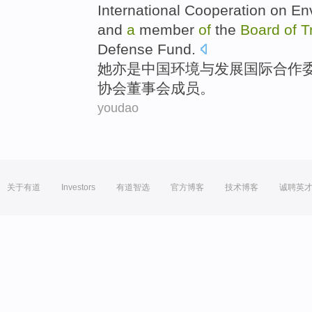
International
Cooperation
on
En
and
a
member
of
the
Board
of
T
Defense Fund.
她
亦
是
中国
环境
与
发展
国际
合作
协会董事会
成员。
youdao
关于有道
Investors
有道智选
官方博客
技术博客
诚聘英