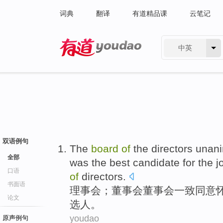
词典
翻译
有道精品课
云笔记
中英
有道 - 网易旗下搜索
双语例句
The
board
of
the directors
unan
全部
was
the
best
candidate
for
the
j
口语
of
directors.
书面语
理事会
；
董事会董事会
一致
同意
论文
选人
。
youdao
原声例句