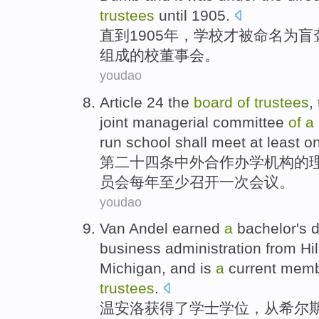
trustees
until
1905.
直到
1905年，
学校
才
被
命名
为
盲
组成
的
校
董事会
。
youdao
Article 24
the
board
of
trustees
,
joint
managerial
committee
of
a
run school shall meet
at least
o
第二十四
条
中外合作
办学机构
的
员会
每年
至少
召开一
次
会议。
youdao
Van Andel
earned
a
bachelor's
business
administration
from
Hi
Michigan, and
is
a
current
memb
trustees
.
温安洛
获得
了
学士
学位
，
从
希尔