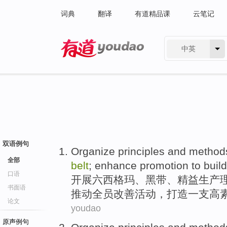
词典
翻译
有道精品课
云笔记
中英
有道 - 网易旗下搜索
双语例句
Organize
principles
and
method
全部
belt
;
enhance promotion
to build
口语
开展
六西格玛
、
黑
带
、精益生产
书面语
推动
全员改善活动，
打造
一支
高
论文
youdao
原声例句