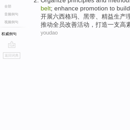
Organize
principles
and
method
全部
belt
;
enhance promotion
to build
音频例句
开展
六西格玛
、
黑
带
、精益生产
视频例句
推动
全员改善活动，
打造
一支
高
youdao
权威例句
go
返回词典
top