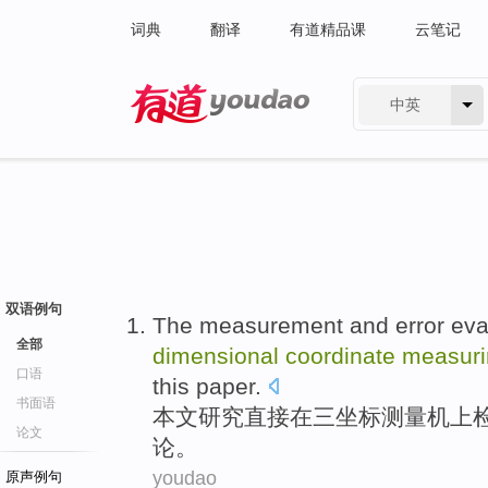
词典
翻译
有道精品课
云笔记
中英
有道 - 网易旗下搜索
双语例句
The
measurement
and
error
eva
全部
dimensional
coordinate
measuri
口语
this paper
.
书面语
本文
研究
直接
在
三
坐标
测量
机上
论文
论。
youdao
原声例句