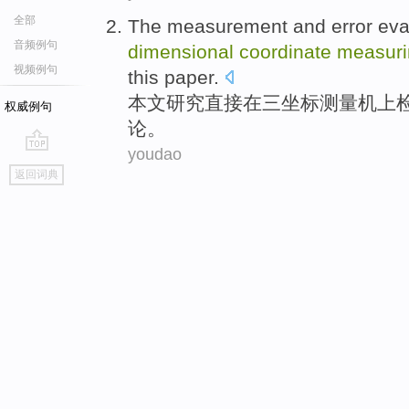
全部
The
measurement
and
error
eva
音频例句
dimensional
coordinate
measuri
视频例句
this paper
.
本文
研究
直接
在
三
坐标
测量
机上
权威例句
论。
youdao
go
返回词典
top