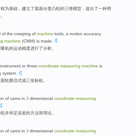
方程
为基础，
建立
了弧面分度凸轮
的
三维
模型
，
提出了
一种
用
法
。
d
of
the
creeping
of
machine
tools, a
motion
accuracy
ng
machine
(CMM)
is made
.
测量
机
的
运动
精度
进行
了
分析
。
 instrument
or
three
-coordinate
measuring
machine
is
g
system.
表面
轮廓仪式
或
三
坐标
机
。
on
of
cams
in
3
dimensional
coordinate
measuring
凸轮
并
评定
误差
的
方法
和
理论。
on
of
cams
in
3
dimensional
coordinate
measuring