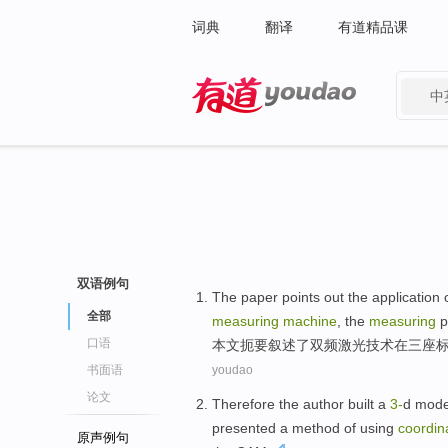
词典
翻译
有道精品课
中
有道 - 网易旗下搜索
双语例句
The paper
points
out the
application
全部
measuring
machine
, the
measuring
p
口语
本文
扼要叙述
了
双频
激光
技术
在
三
座
书面语
youdao
论文
Therefore
the
author
built
a
3-
d
mode
presented
a
method
of
using
coordin
原声例句