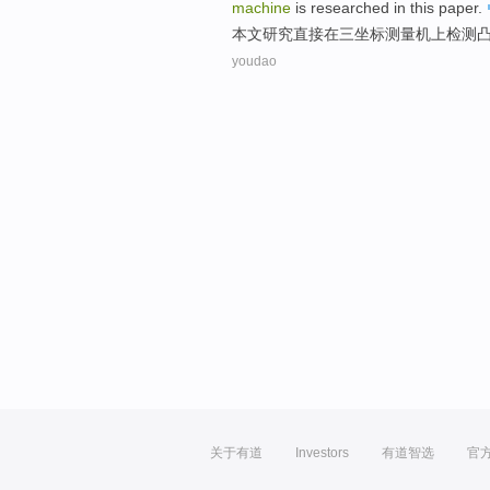
machine
is
researched
in this paper
.
本文
研究
直接
在
三
坐标
测量
机上
检测
youdao
关于有道
Investors
有道智选
官