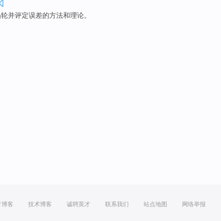
凸轮
并
评定
误差
的
方法
和
理论。
方博客
技术博客
诚聘英才
联系我们
站点地图
网络举报