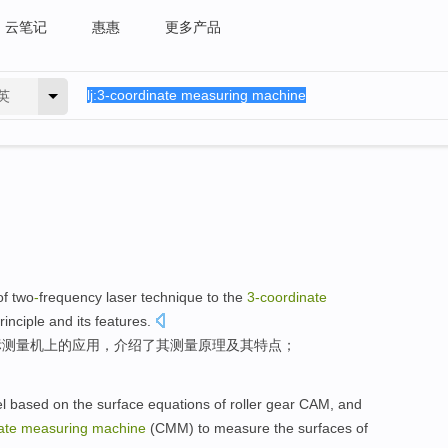
云笔记
惠惠
更多产品
英
of
two
-
frequency
laser
technique
to
the
3-coordinate
rinciple
and its
features
.
标
测量
机上
的
应用
，介绍了其测量
原理
及其
特点；
l
based
on
the
surface
equations
of roller gear
CAM
, and
ate
measuring
machine
(CMM) to
measure
the
surfaces
of