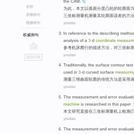
the CAM.
全部
为此
，
本文
以
弧面分度
凸轮
的
轮廓
面
音频例句
三坐标
测量
机
测量
其
轮廓
面
误差的
方
视频例句
youdao
In
reference
to the
describing
metho
权威例句
analysis
of a
3-
d
coordinate
measuri
参考
机床
爬行
的
描述
方法
，对
三坐标
go
youdao
返回词典
top
Traditionally
, the
surface
contour
test
used in
3-
d
curved surface
measurin
测量
三维
曲面
轮廓
的
传统
方法
是
采用
youdao
The
measurement
and
error
evaluati
machine
is
researched
in this paper
.
本文
研究
直接
在
三
坐标
测量
机上
检测
youdao
The
measurement
and
error
evaluati