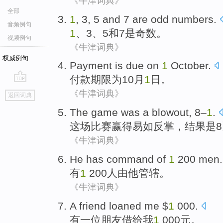
《牛津词典》
全部
1
,
3
,
5
and
7
are
odd numbers
.
音频例句
1
、
3
、
5
和
7
是
奇数
。
视频例句
《牛津词典》
权威例句
Payment
is
due on
1
October
.
付款期限
为
10
月
1
日。
go
《牛津词典》
返回词典
top
The game
was
a
blowout
,
8
–
1
.
这场
比赛
赢得易如反掌
，结果
是
8
《牛津词典》
He
has
command
of
1
200
men
.
有
1
200
人由
他
管辖
。
《牛津词典》
A
friend
loaned
me
$
1
000.
有一
位朋友
借给
我
1
000元。