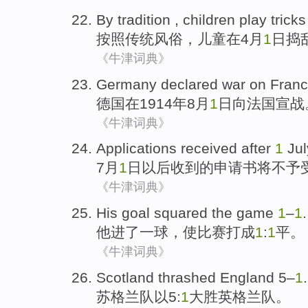
By
tradition
,
children
play tricks
按照
传统风俗
，
儿童
在
4
月
1
日捣
《牛津词典》
Germany
declared war on
Fran
德国
在
1914年
8
月
1
日向
法国
宣战
《牛津词典》
Applications
received
after
1
Jul
7
月
1
日
以后
收到
的
申请书
将
不予
《牛津词典》
His
goal squared
the
game
1
–
1
.
他
进
了
一球，使
比赛
打成
1
:
1
平。
《牛津词典》
Scotland
thrashed
England
5–
1
.
苏格兰
队以5:
1
大胜
英格兰
队。