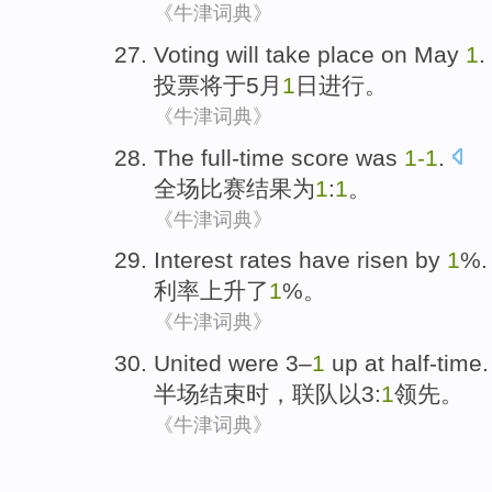
《牛津词典》
Voting
will take place
on
May
1
.
投票
将
于
5月
1
日
进行。
《牛津词典》
The full-time
score was
1-
1
.
全场
比赛结果为
1
:
1
。
《牛津词典》
Interest rates
have risen
by
1
%.
利率
上升
了
1
%。
《牛津词典》
United
were 3–
1
up
at half-time
.
半场
结束时，
联队
以3:
1
领先。
《牛津词典》