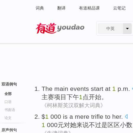
词典
翻译
有道精品课
云笔记
中英
有道 - 网易旗下搜索
双语例句
The main
events
start
at
1
p.m
.
全部
主
赛项目
下午
1
点
开始
。
口语
《柯林斯英汉双解大词典》
书面语
$
1
000 is
a mere
trifle
to
her
.
论文
1
000元
对
她来说不过是
区区
小数
原声例句