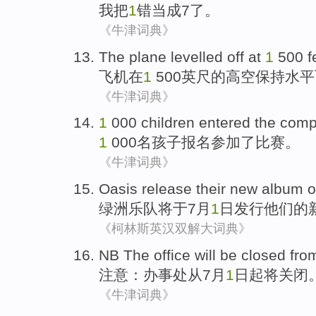
我
把
1
错当成
7了。
《牛津词典》
The plane levelled off
at
1
500
f
飞机
在
1
500英尺的高空保持水
《牛津词典》
1
000
children
entered
the
compe
1
000名
孩子
报名参加
了
比赛
。
《牛津词典》
Oasis
release
their
new
album
o
绿洲乐队将
于7月
1
日
发行
他们
的
《柯林斯英汉双解大词典》
NB The
office
will be
closed
fro
注意：
办事处
从
7
月
1
日起
将
关闭
《牛津词典》