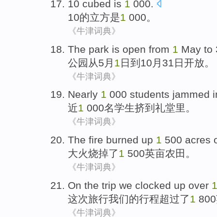
10
cubed
is
1
000.
10
的立方
是
1
000。
《牛津词典》
The park
is
open
from
1
May
to
公园
从
5月
1
日
到
10月
31
日
开放
。
《牛津词典》
Nearly
1
000
students
jammed
i
近
1
000
名学生
挤
到
礼堂
里。
《牛津词典》
The fire
burned up
1
500
acres
大火
烧掉
了
1
500
英亩
农田
。
《牛津词典》
On the trip
we
clocked up
over
这次
旅行
我们
的
行程
超过了
1
80
《牛津词典》