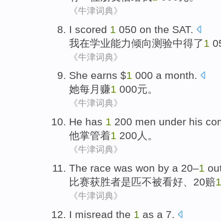
《牛津词典》
I
scored
1
050
on
the
SAT
.
我
在
学业
能力倾向测验
中
得了
1
0
《牛津词典》
She
earns
$
1
000 a month.
她
每月赚
1
000元。
《牛津词典》
He
has
1
200
men
under
his co
他
掌管着
1
200
人
。
《牛津词典》
The race
was
won
by
a
20
–
1
ou
比赛
获胜者
是
匹不
被
看好、
20
赔
《牛津词典》
I
misread
the
1
as a
7
.